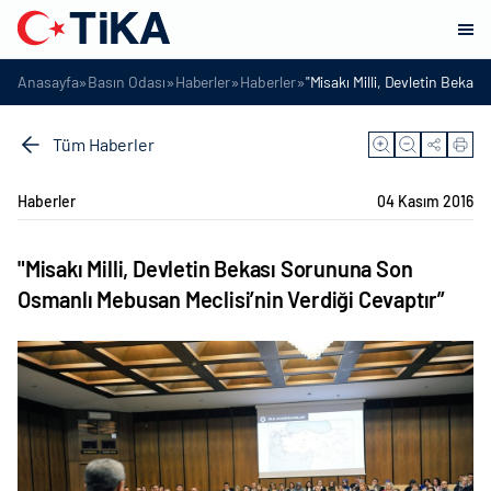
»
»
»
»
Anasayfa
Basın Odası
Haberler
Haberler
"Misakı Milli, Devletin Beka
Tüm Haberler
Haberler
04 Kasım 2016
"Misakı Milli, Devletin Bekası Sorununa Son
Osmanlı Mebusan Meclisi’nin Verdiği Cevaptır”