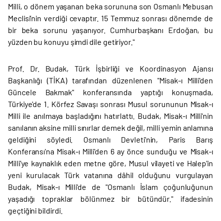
Milli, o dönem yaşanan beka sorununa son Osmanlı Mebusan
Meclisi’nin verdiği cevaptır. 15 Temmuz sonrası dönemde de
bir beka sorunu yaşanıyor. Cumhurbaşkanı Erdoğan, bu
yüzden bu konuyu şimdi dile getiriyor."
Prof. Dr. Budak, Türk İşbirliği ve Koordinasyon Ajansı
Başkanlığı (TİKA) tarafından düzenlenen "Misak-ı Milli'den
Güncele Bakmak" konferansında yaptığı konuşmada,
Türkiye'de 1. Körfez Savaşı sonrası Musul sorununun Misak-ı
Milli ile anılmaya başladığını hatırlattı. Budak, Misak-ı Milli'nin
sanılanın aksine milli sınırlar demek değil, milli yemin anlamına
geldiğini söyledi. Osmanlı Devleti'nin, Paris Barış
Konferansı'na Misak-ı Milli'den 6 ay önce sunduğu ve Misak-ı
Milli'ye kaynaklık eden metne göre, Musul vilayeti ve Halep'in
yeni kurulacak Türk vatanına dâhil olduğunu vurgulayan
Budak, Misak-ı Milli'de de "Osmanlı İslam çoğunluğunun
yaşadığı topraklar bölünmez bir bütündür." ifadesinin
geçtiğini bildirdi.