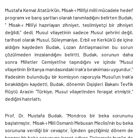
Mustafa Kemal Atatürk'ün, Misak-ı Milli'yi milli mücadele hedef
programı ve barış şartları olarak tanımladığını belirten Budak,
" Misak-ı Milli'yi hazırlayan zihniyet, teslimiyetçi bir zihniyet
değildi." dedi. Musul vilayetinin sadece Musul şehrini değil,
tarihsel olarak Musul, Süleymaniye, Erbil ve Kerkük’ü de içine
aldığını kaydeden Budak, Lozan Antlaşması'nın bu sorun
çözülmeden imzalandığını belirtti. Budak, sorunun daha
sonra Milletler Cemiyeti'ne taşındığını ve içinde "Musul
vilayetinin Britanya mandasındaki Irak'a bırakılması uygundur."
ifadesinin bulunduğu bir komisyon raporuyla Musul'un Irak'a
bırakıldığını kaydetti. Budak, dönemin Dışişleri Bakanı Tevfik
Rüştü Aras'ın "Türkiye, Musul vilayetinden feragat etmiştir."
dediğini hatırlattı.
Prof. Dr. Mustafa Budak, "Mondros bir beka sorununu
başlatmıştır. Misak-ı Milli Osmanlı Mebusan Meclisi’nin bu beka
sorununa verdiği bir cevaptır. İçinden geçtiğimiz dönem de
benzer bir beka sorununa işaret ediyor. Dolayısıyla bugün de