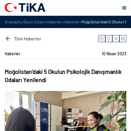
»
»
»
»
Anasayfa
Basın Odası
Haberler
Haberler
Moğolistan’daki 5 Okulun Psi
Tüm Haberler
Haberler
10 Nisan 2023
Moğolistan’daki 5 Okulun Psikolojik Danışmanlık
Odaları Yenilendi