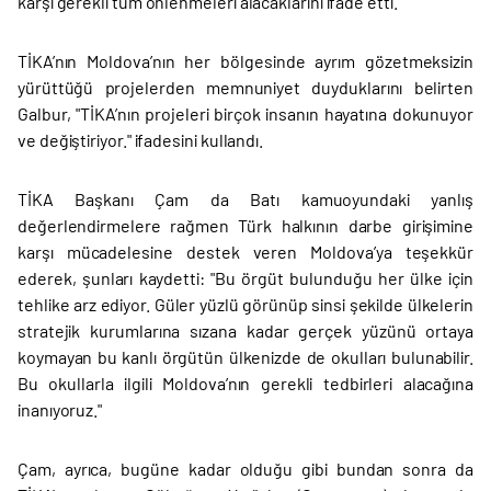
karşı gerekli tüm önlenmeleri alacaklarını ifade etti.
TİKA’nın Moldova’nın her bölgesinde ayrım gözetmeksizin
yürüttüğü projelerden memnuniyet duyduklarını belirten
Galbur, "TİKA’nın projeleri birçok insanın hayatına dokunuyor
ve değiştiriyor." ifadesini kullandı.
TİKA Başkanı Çam da Batı kamuoyundaki yanlış
değerlendirmelere rağmen Türk halkının darbe girişimine
karşı mücadelesine destek veren Moldova’ya teşekkür
ederek, şunları kaydetti: "Bu örgüt bulunduğu her ülke için
tehlike arz ediyor. Güler yüzlü görünüp sinsi şekilde ülkelerin
stratejik kurumlarına sızana kadar gerçek yüzünü ortaya
koymayan bu kanlı örgütün ülkenizde de okulları bulunabilir.
Bu okullarla ilgili Moldova’nın gerekli tedbirleri alacağına
inanıyoruz."
Çam, ayrıca, bugüne kadar olduğu gibi bundan sonra da