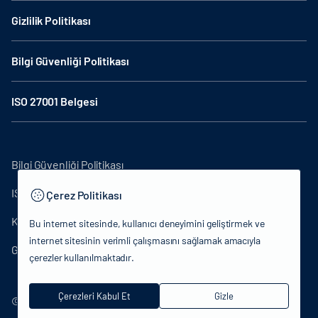
Gizlilik Politikası
Bilgi Güvenliği Politikası
ISO 27001 Belgesi
Bilgi Güvenliği Politikası
ISO27001
Çerez Politikası
KVKK Aydınlatma Metni
Bu internet sitesinde, kullanıcı deneyimini geliştirmek ve
internet sitesinin verimli çalışmasını sağlamak amacıyla
Gizlilik Politikası
çerezler kullanılmaktadır.
Çerezleri Kabul Et
Gizle
© 2024 T.C.Kültür ve Turizm Bakanlığı - Tüm hakları saklıdır.