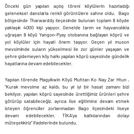
Önceki gün yapılan açılış töreni köylülerin hazırladığı
geleneksel danslarla renkli görüntülere sahne oldu. Bago
bölgesinde Tharwarddy ileçesinde bulunan toplam 8 köyde
yaklaşık 4000 kişi yaşıyor. Genelde tarım ve hayvancılıkla
uğraşan 8 köyü Yangon-Pyay otobanına bağlayan köprü ve
yol köylüler için hayati önem taşıyor. Geçen yıl muson
mevsiminde suların yükselmesi ile zor günler yaşayan ve
şehre gidemeyen köy halkı yapılan köprü sayesinde gündelik
hayatlarına devam edebilecekler.
Yapılan törende Magyikwin Köyü Muhtarı Ko Nay Zar Htun ,
“Kurak mevsime az kaldı, bu yıl iyi bir hasat zamanı bizi
bekliyor, yapılan köprü sayesinde ürettiğimiz ürünleri şehre
götürüp satabileceğiz, ayrıca lise eğitimine devam etmek
isteyen öğrenciler zorlanmadan Bago ilçesindeki liseye
devam edebilecekler. TİKA’ya katkılarından dolayı
müteşekkiriz” ifadelerinde bulundu.