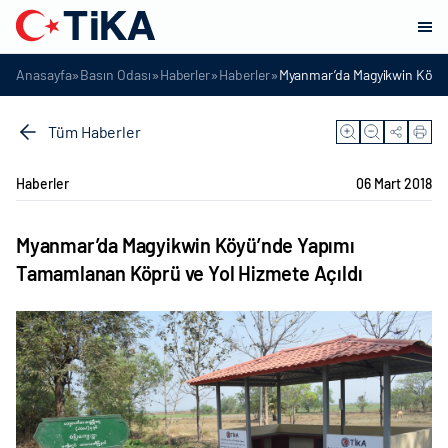
»
»
»
»
Anasayfa
Basın Odası
Haberler
Haberler
Myanmar’da Magyikwin Köyü’
Tüm Haberler
Haberler
06 Mart 2018
Myanmar’da Magyikwin Köyü’nde Yapımı
Tamamlanan Köprü ve Yol Hizmete Açıldı