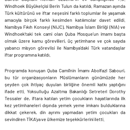
Windhoek Büyükelçisi Berin Tulun da katıldı. Ramazan ayında
Türk kültürünü ve iftar neşesini farklı toplumlar ile yaşamak
amacıyla birçok farklı kesimden katılımcılar davet edildi.
Namibya Fıkıh Konseyi (NIJC), Namibya İslam Birliği (NIA) ve
Windhoek’taki tek cami olan Quba Mosque’un imamı başta
olmak üzere kamu görevlileri, üç yetimhane ve çok sayıda
yabancı misyon görevlisi ile Namibya'daki Türk vatandaşlar
iftar programına katıldı.
Programda konuşan Quba Camii’nin İmamı Abolfazl Sabouri,
bu tür organizasyonların Müslümanların günümüzde her
şeyden çok ihtiyaç duyulan birliğine önemli katkı yaptığını
ifade etti. Yoksulluğu Azaltma Bakanlığı Setreteri Dorothy
Tessaler de, iftara katılan yetim çocukların hayatlarında ilk
kez yetimhaneleri dışında yemek yeme imkanı bulduklarına
dikkat çekerek, din ayrımı yapmadan yetim çocukları da
sevindiren TİKA’ya ve ülkemize teşekkürlerini iletti.