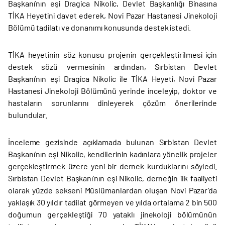
Başkanı’nın eşi Dragica Nikolic, Devlet Başkanlığı Binasına
TİKA Heyetini davet ederek, Novi Pazar Hastanesi Jinekoloji
Bölümü tadilatı ve donanımı konusunda destek istedi.
TİKA heyetinin söz konusu projenin gerçekleştirilmesi için
destek sözü vermesinin ardından, Sırbistan Devlet
Başkanı’nın eşi Dragica Nikolic ile TİKA Heyeti, Novi Pazar
Hastanesi Jinekoloji Bölümünü yerinde inceleyip, doktor ve
hastaların sorunlarını dinleyerek çözüm önerilerinde
bulundular.
İnceleme gezisinde açıklamada bulunan Sırbistan Devlet
Başkanı’nın eşi Nikolic, kendilerinin kadınlara yönelik projeler
gerçekleştirmek üzere yeni bir dernek kurduklarını söyledi.
Sırbistan Devlet Başkanı’nın eşi Nikolic, derneğin ilk faaliyeti
olarak yüzde sekseni Müslümanlardan oluşan Novi Pazar’da
yaklaşık 30 yıldır tadilat görmeyen ve yılda ortalama 2 bin 500
doğumun gerçekleştiği 70 yataklı jinekoloji bölümünün