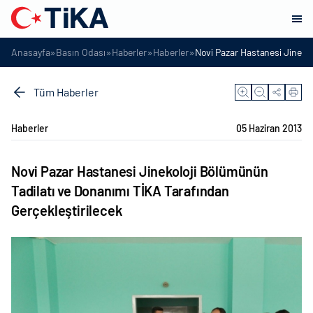
»
»
»
»
Anasayfa
Basın Odası
Haberler
Haberler
Novi Pazar Hastanesi Jineko
Tüm Haberler
Haberler
05 Haziran 2013
Novi Pazar Hastanesi Jinekoloji Bölümünün
Tadilatı ve Donanımı TİKA Tarafından
Gerçekleştirilecek