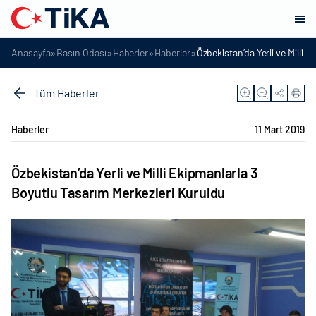
»
»
»
»
Anasayfa
Basın Odası
Haberler
Haberler
Özbekistan’da Yerli ve Milli 
Tüm Haberler
Haberler
11 Mart 2019
Özbekistan’da Yerli ve Milli Ekipmanlarla 3
Boyutlu Tasarım Merkezleri Kuruldu