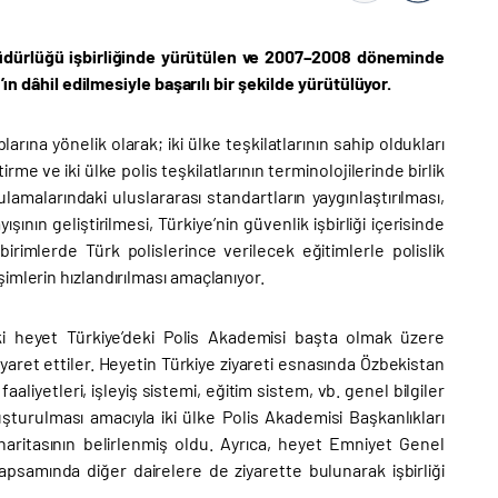
 Müdürlüğü işbirliğinde yürütülen ve 2007–2008 döneminde
’ın dâhil edilmesiyle başarılı bir şekilde yürütülüyor.
larına yönelik olarak; iki ülke teşkilatlarının sahip oldukları
rme ve iki ülke polis teşkilatlarının terminolojilerinde birlik
lamalarındaki uluslararası standartların yaygınlaştırılması,
ın geliştirilmesi, Türkiye’nin güvenlik işbirliği içerisinde
irimlerde Türk polislerince verilecek eğitimlerle polislik
imlerin hızlandırılması amaçlanıyor.
ki heyet Türkiye’deki Polis Akademisi başta olmak üzere
iyaret ettiler. Heyetin Türkiye ziyareti esnasında Özbekistan
aliyetleri, işleyiş sistemi, eğitim sistem, vb. genel bilgiler
şturulması amacıyla iki ülke Polis Akademisi Başkanlıkları
 haritasının belirlenmiş oldu. Ayrıca, heyet Emniyet Genel
kapsamında diğer dairelere de ziyarette bulunarak işbirliği