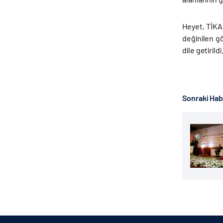
Heyet, TİKA 
değinilen g
dile getiril
Sonraki Ha