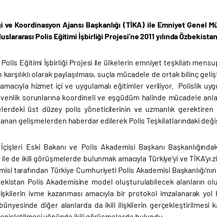
iği ve Koordinasyon Ajansı Başkanlığı (TİKA) ile Emniyet Genel
uslararası Polis Eğitimi İşbirliği Projesi’ne 2011 yılında Özbekistan
 Polis Eğitimi İşbirliği Projesi ile ülkelerin emniyet teşkilatı mensup
 karşılıklı olarak paylaşılması, suçla mücadele de ortak bilinç gelişti
macıyla hizmet içi ve uygulamalı eğitimler veriliyor. Polislik uygu
enlik sorunlarına koordineli ve eşgüdüm halinde mücadele anlayışın
lerdeki üst düzey polis yöneticilerinin ve uzmanlık gerektiren b
anan gelişmelerden haberdar edilerek Polis Teşkilatlarındaki değiş
İçişleri Eski Bakanı ve Polis Akademisi Başkanı Başkanlığında
ile de ikili görüşmelerde bulunmak amacıyla Türkiye’yi ve TİKA’yı z
isi tarafından Türkiye Cumhuriyeti Polis Akademisi Başkanlığı’nın fa
bekistan Polis Akademisine model oluşturulabilecek alanların olu
ilişkilerin ivme kazanması amacıyla bir protokol imzalanarak yol
ünyesinde diğer alanlarda da ikili ilişkilerin gerçekleştirilmesi 
 genişletilmesi yönünde ikili görüşmelerde bulundu.