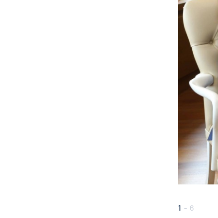
1
-
6