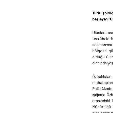
Türk İşbirl
başlayan “Ul
Uluslararası
tecrübelerin
sağlanması a
bölgesel güv
olduğu ülke
alanında yaş
Özbekistan 
muhatapları 
Polis Akadem
ışığında Öz
arasındaki 
Müdürlüğü b
alanlarının