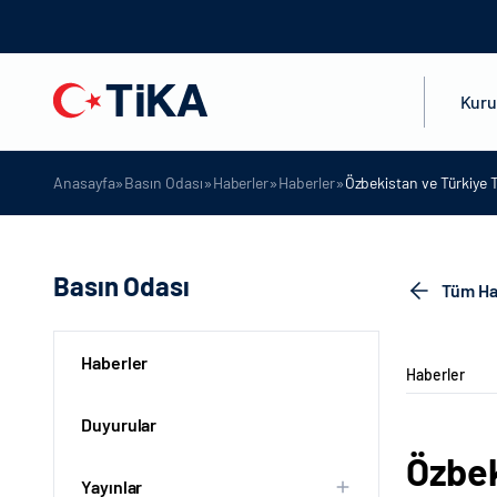
Kur
»
»
»
»
Anasayfa
Basın Odası
Haberler
Haberler
Özbekistan ve Türkiye T
Basın Odası
Tüm Ha
Haberler
Haberler
Duyurular
Özbek
Yayınlar