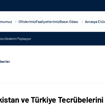
umumuz
Ofislerimiz
Faaliyetlerimiz
Basın Odası
Avrasya Etüd
ecrübelerini Paylaşıyor
berler
istan ve Türkiye Tecrübelerini