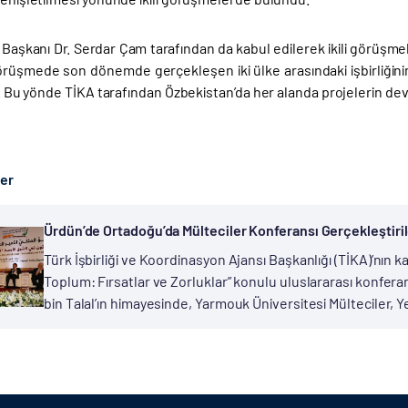
Başkanı Dr. Serdar Çam tarafından da kabul edilerek ikili görüşmel
örüşmede son dönemde gerçekleşen iki ülke arasındaki işbirliğini
di. Bu yönde TİKA tarafından Özbekistan’da her alanda projelerin 
ber
Ürdün’de Ortadoğu’da Mülteciler Konferansı Gerçekleştiril
Türk İşbirliği ve Koordinasyon Ajansı Başkanlığı (TİKA)’nın ka
Toplum: Fırsatlar ve Zorluklar” konulu uluslararası konfer
bin Talal’ın himayesinde, Yarmouk Üniversitesi Mülteciler, Ye