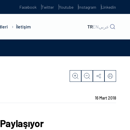
Facebook
Twitter
Youtube
Instagram
Linkedin
leri
İletişim
TR
EN
عربي
16 Mart 2018
 Paylaşıyor