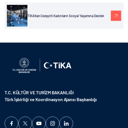
TİKA’dan Cezayirli Kadınların Sosyal Yaşamına Destek
T.C. KÜLTÜR VE TURİZM BAKANLIĞI
Türk İşbirliği ve Koordinasyon Ajansı Başkanlığı