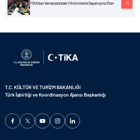
TİKA'dan Venezuela’daki Filistinlilerle Dayanışma İftarı
T.C. KÜLTÜR VE TURİZM BAKANLIĞI
Türk İşbirliği ve Koordinasyon Ajansı Başkanlığı