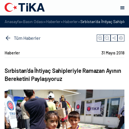
»
»
»
»
Anasayfa
Basın Odası
Haberler
Haberler
Sırbistan’da İhtiyaç Sahipler
Tüm Haberler
Haberler
31 Mayıs 2018
Sırbistan’da İhtiyaç Sahipleriyle Ramazan Ayının
Bereketini Paylaşıyoruz