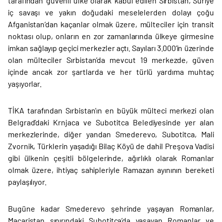
tarafından ‘güvenli ülke olarak’ kabul edilen Sırbistan, Suriye
iç savaşı ve yakın doğudaki meselelerden dolayı çoğu
Afganistan’dan kaçanlar olmak üzere, mülteciler için transit
noktası olup, onların en zor zamanlarında ülkeye girmesine
imkan sağlayıp geçici merkezler açtı. Sayıları 3.000’in üzerinde
olan mülteciler Sırbistan’da mevcut 19 merkezde, güven
içinde ancak zor şartlarda ve her türlü yardıma muhtaç
yaşıyorlar.
TİKA tarafından Sırbistan’ın en büyük mülteci merkezi olan
Belgrad’daki Krnjaca ve Subotitca Belediyesinde yer alan
merkezlerinde, diğer yandan Smederevo, Subotitca, Mali
Zvornik, Türklerin yaşadığı Bilaç Köyü de dahil Preşova Vadisi
gibi ülkenin çeşitli bölgelerinde, ağırlıklı olarak Romanlar
olmak üzere, ihtiyaç sahipleriyle Ramazan ayınının bereketi
paylaşılıyor.
Bugüne kadar Smederevo şehrinde yaşayan Romanlar,
Macaristan sınırındaki Subotitca’da yaşayan Romanlar ve