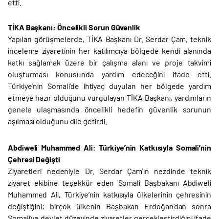
etti.
TİKA Başkanı: Öncelikli Sorun Güvenlik
Yapılan görüşmelerde, TİKA Başkanı Dr. Serdar Çam, teknik
inceleme ziyaretinin her katılımcıya bölgede kendi alanında
katkı sağlamak üzere bir çalışma alanı ve proje takvimi
oluşturması konusunda yardım edeceğini ifade etti.
Türkiye’nin Somali’de ihtiyaç duyulan her bölgede yardım
etmeye hazır olduğunu vurgulayan TİKA Başkanı, yardımların
genele ulaşmasında öncelikli hedefin güvenlik sorunun
aşılması olduğunu dile getirdi.
Abdiweli Muhammed Ali: Türkiye’nin Katkısıyla Somali’nin
Çehresi Değişti
Ziyaretleri nedeniyle Dr. Serdar Çam’ın nezdinde teknik
ziyaret ekibine teşekkür eden Somali Başbakanı Abdiweli
Muhammed Ali, Türkiye’nin katkısıyla ülkelerinin çehresinin
değiştiğini; birçok ülkenin Başbakan Erdoğan’dan sonra
Somali’ye devlet düzeyinde ziyaretler gerçekleştirdiğini ifade