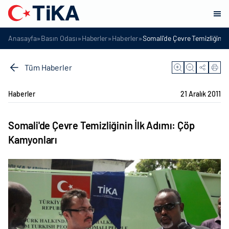
»
»
»
»
Anasayfa
Basın Odası
Haberler
Haberler
Somali'de Çevre Temizliğinin
Tüm Haberler
Haberler
21 Aralık 2011
Somali'de Çevre Temizliğinin İlk Adımı: Çöp
Kamyonları