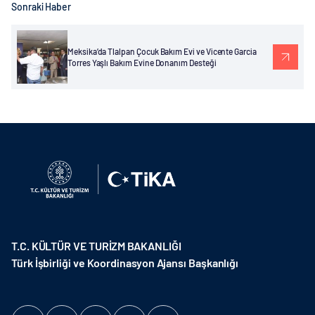
Sonraki Haber
Meksika’da Tlalpan Çocuk Bakım Evi ve Vicente Garcia
Torres Yaşlı Bakım Evine Donanım Desteği
T.C. KÜLTÜR VE TURİZM BAKANLIĞI
Türk İşbirliği ve Koordinasyon Ajansı Başkanlığı