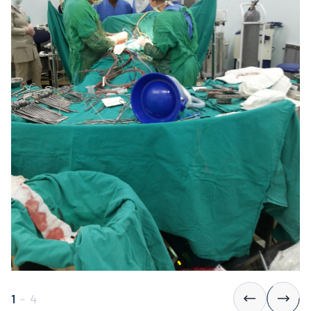
1
-
4