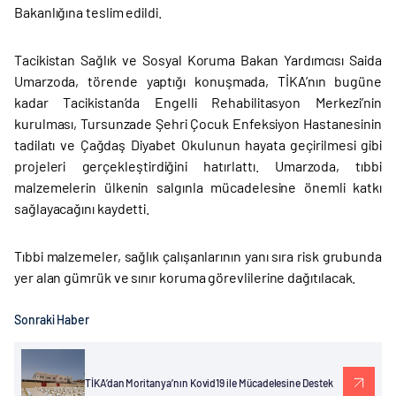
Bakanlığına teslim edildi.
Tacikistan Sağlık ve Sosyal Koruma Bakan Yardımcısı Saida
Umarzoda, törende yaptığı konuşmada, TİKA’nın bugüne
kadar Tacikistan’da Engelli Rehabilitasyon Merkezi’nin
kurulması, Tursunzade Şehri Çocuk Enfeksiyon Hastanesinin
tadilatı ve Çağdaş Diyabet Okulunun hayata geçirilmesi gibi
projeleri gerçekleştirdiğini hatırlattı. Umarzoda, tıbbi
malzemelerin ülkenin salgınla mücadelesine önemli katkı
sağlayacağını kaydetti.
Tıbbi malzemeler, sağlık çalışanlarının yanı sıra risk grubunda
yer alan gümrük ve sınır koruma görevlilerine dağıtılacak.
Sonraki Haber
TİKA’dan Moritanya’nın Kovid19 ile Mücadelesine Destek