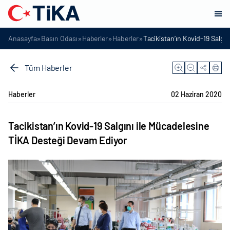
»
»
»
»
Anasayfa
Basın Odası
Haberler
Haberler
Tacikistan’ın Kovid-19 Salgı
Tüm Haberler
Haberler
02 Haziran 2020
Tacikistan’ın Kovid-19 Salgını ile Mücadelesine
TİKA Desteği Devam Ediyor