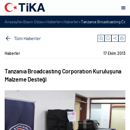
»
»
»
»
Anasayfa
Basın Odası
Haberler
Haberler
Tanzanıa Broadcastıng Corp
Tüm Haberler
Haberler
17 Ekim 2013
Tanzanıa Broadcastıng Corporatıon Kuruluşuna
Malzeme Desteği