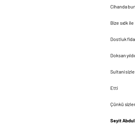
Cihanda bun
Bize sıdk il
Dostluk fid
Doksan yıldı
Sultani sizl
Etti
Çünkü sizler
Seyit Abdul