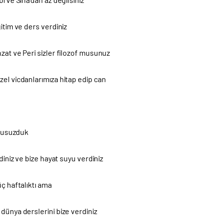
ğitim ve ders verdiniz
zat ve Peri sizler filozof musunuz
el vicdanlarımıza hitap edip can
n susuzduk
ldiniz ve bize hayat suyu verdiniz
üç haftalıktı ama
dünya derslerini bize verdiniz