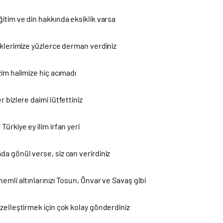
itim ve din hakkında eksiklik varsa
iklerimize yüzlerce derman verdiniz
zim halimize hiç acımadı
r bizlere daimi lütfettiniz
Türkiye ey ilim irfan yeri
a gönül verse, siz can verirdiniz
emli altınlarınızı Tosun, Önvar ve Savaş gibi
zelleştirmek için çok kolay gönderdiniz