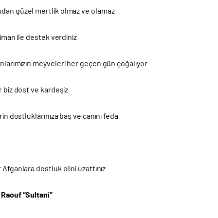
dan güzel mertlik olmaz ve olamaz
e iman ile destek verdiniz
anlarımızın meyveleri her geçen gün çoğalıyor
r biz dost ve kardeşiz
erin dostluklarınıza baş ve canını feda
 Afganlara dostluk elini uzattınız
 Raouf “Sultani”