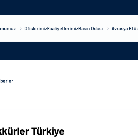
umumuz
Ofislerimiz
Faaliyetlerimiz
Basın Odası
Avrasya Etüd
berler
kürler Türkiye