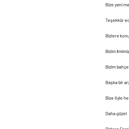
Bize yeni me
Teşekkür ed
Bizlere konu
Bizim ilmimi
Bizim bahçem
Başka bir a
Bize öyle he
Daha güzel
Bizlere Fara