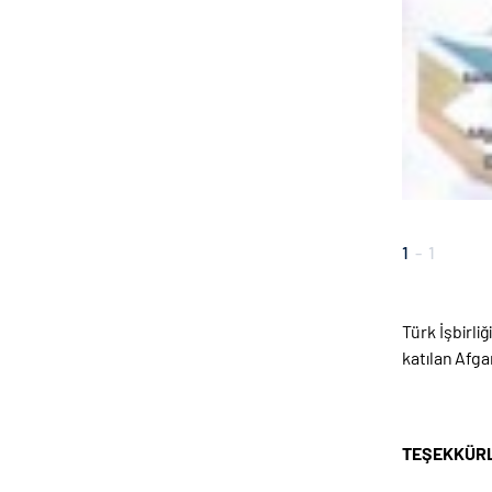
1
-
1
Türk İşbirl
katılan Afga
TEŞEKKÜRL