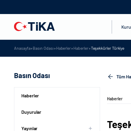
Kur
»
»
»
»
Anasayfa
Basın Odası
Haberler
Haberler
Teşekkürler Türkiye
Basın Odası
Tüm Ha
Haberler
Haberler
Duyurular
Teşek
Yayınlar