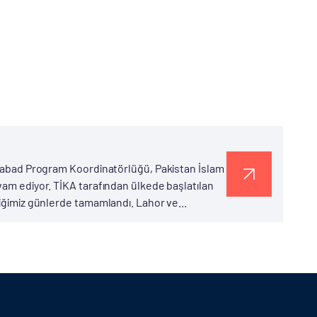
lamabad Program Koordinatörlüğü, Pakistan İslam
vam ediyor. TİKA tarafından ülkede başlatılan
tiğimiz günlerde tamamlandı. Lahor ve...