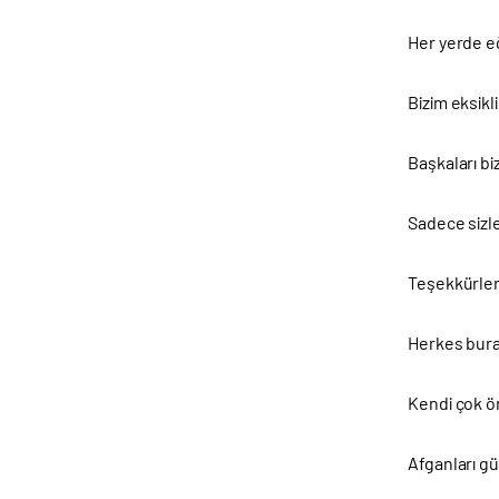
Her yerde eğ
Bizim eksikl
Başkaları bi
Sadece sizle
Teşekkürler 
Herkes burad
Kendi çok ön
Afganları gü