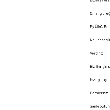
Onlar gibi e
Ey Ülkü, Beh
Ne kadar güz
Verdiniz
Biz ilim içi
Hızır gibi ge
Dersleriniz 
Sanki bütün 