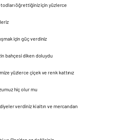
todları öğrettiğiniz için yüzlerce
eriz
şmak için güç verdiniz
zin bahçesi diken doluydu
ize yüzlerce çiçek ve renk kattınız
rzumuz hiç olur mu
diyeler verdiniz ki altın ve mercandan
bi ve Sina’dan az değilsiniz