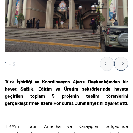
1
-
2
Türk İşbirliği ve Koordinasyon Ajansı Başkanlığından bir
heyet Sağlık, Eğitim ve Üretim sektörlerinde hayata
geçirilen toplam 5 projenin teslim törenlerini
gerçekleştirmek üzere Honduras Cumhuriyetini ziyaret etti.
TİKA’nın Latin Amerika ve Karayipler bölgesinde