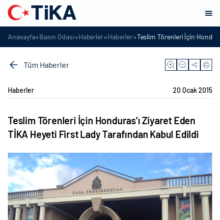
»
»
»
»
Anasayfa
Basın Odası
Haberler
Haberler
Teslim Törenleri İçin Hondur
Tüm Haberler
Haberler
20 Ocak 2015
Teslim Törenleri İçin Honduras’ı Ziyaret Eden
TİKA Heyeti First Lady Tarafından Kabul Edildi