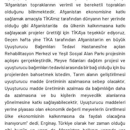
“Afganistan topraklarının verimli ve bereketli toprakları
olduğunu bilinmektedir. Afganistan ekonomisine katkı
sağlamak amacıyla TİKA’mız tarafından dünyanın her yerinde
olduğu gibi Afganistan’da da ülkenin kalkınmasına katkı
sağlayacak projeler ürettiği için TİKA’ya teşekkür ediyoruz.
Geçen hafta yine TİKA tarafından Afganistan’ın en büyük
Uyuşturucu Bağımlıları Tedavi Hastanesi’ne açılan
Rehabilitasyon Merkezi ve Yeşil Sosyal Alan Parkı projesinin
açılışını gerçekleştirdik. Meyve fidanları dağıtım projesi ve
uyuşturucu bağımlıları tedavisi arasında bir bağ olduğu için bu
projelerden bahsetmek istedim. Tarım alanın geliştirilmesi
uyuşturucu madde üretiminin azalmasına sebep olacaktır.
Uyuşturucu madde üretiminin azalması da bağımlılığın daha
da azalmasına ve bu kişilerin meyvecilik alanlarına
yönelmesine katkı sağlayabilecektir. Uyuşturucu maddeleri
yerine piyasası olan ekonomik değerli meyvelerin üretilmesi
ülke ekonomisinin kalkınmasına da faydalı olacağına
inanıyorum” dedi. Erginay, Türkiye olarak her zaman olduğu
gibi bugün ve yarın da Afganistan halkının yanında yer