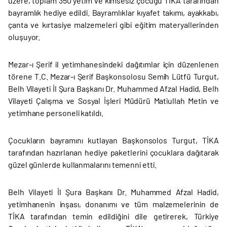
üzere, toplam 350 yetim ve kimsesiz çocuğu TİKA tarafından
bayramlık hediye edildi. Bayramlıklar kıyafet takımı, ayakkabı,
çanta ve kırtasiye malzemeleri gibi eğitim materyallerinden
oluşuyor.
Mezar-ı Şerif il yetimhanesindeki dağıtımlar için düzenlenen
törene T.C. Mezar-ı Şerif Başkonsolosu Semih Lütfü Turgut,
Belh Vilayeti İl Şura Başkanı Dr. Muhammed Afzal Hadid, Belh
Vilayeti Çalışma ve Sosyal İşleri Müdürü Matiullah Metin ve
yetimhane personeli katıldı.
Çocukların bayramını kutlayan Başkonsolos Turgut, TİKA
tarafından hazırlanan hediye paketlerini çocuklara dağıtarak
güzel günlerde kullanmalarını temenni etti.
Belh Vilayeti İl Şura Başkanı Dr. Muhammed Afzal Hadid,
yetimhanenin inşası, donanımı ve tüm malzemelerinin de
TİKA tarafından temin edildiğini dile getirerek, Türkiye