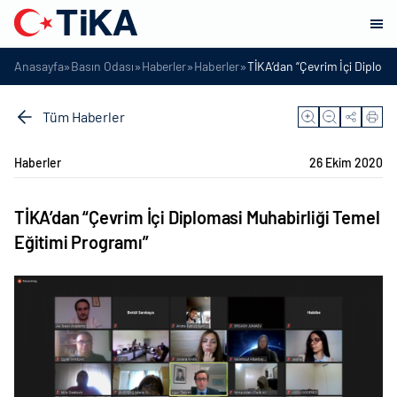
»
»
»
»
Anasayfa
Basın Odası
Haberler
Haberler
TİKA’dan “Çevrim İçi Diploma
Tüm Haberler
Haberler
26 Ekim 2020
TİKA’dan “Çevrim İçi Diplomasi Muhabirliği Temel
Eğitimi Programı”