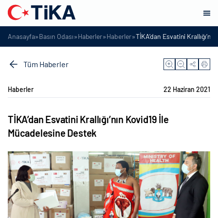
»
»
»
»
Anasayfa
Basın Odası
Haberler
Haberler
TİKA’dan Esvatini Krallığı’nı
Tüm Haberler
Haberler
22 Haziran 2021
TİKA’dan Esvatini Krallığı’nın Kovid19 İle
Mücadelesine Destek