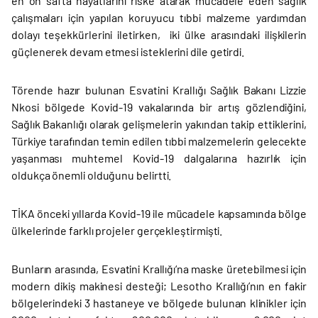
en ön safta hayatlarını riske atarak mücadele eden sağlık
çalışmaları için yapılan koruyucu tıbbi malzeme yardımdan
dolayı teşekkürlerini iletirken, iki ülke arasındaki ilişkilerin
güçlenerek devam etmesi isteklerini dile getirdi.
Törende hazır bulunan Esvatini Krallığı Sağlık Bakanı Lizzie
Nkosi bölgede Kovid-19 vakalarında bir artış gözlendiğini,
Sağlık Bakanlığı olarak gelişmelerin yakından takip ettiklerini,
Türkiye tarafından temin edilen tıbbi malzemelerin gelecekte
yaşanması muhtemel Kovid-19 dalgalarına hazırlık için
oldukça önemli olduğunu belirtti.
TİKA önceki yıllarda Kovid-19 ile mücadele kapsamında bölge
ülkelerinde farklı projeler gerçekleştirmişti.
Bunların arasında, Esvatini Krallığı‘na maske üretebilmesi için
modern dikiş makinesi desteği; Lesotho Krallığı’nın en fakir
bölgelerindeki 3 hastaneye ve bölgede bulunan klinikler için