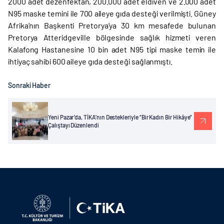
2000 adet dezenfektan, 200.000 adet eldiven ve 2.000 adet
N95 maske temini ile 700 aileye gıda desteği verilmişti. Güney
Afrika’nın Başkenti Pretorya’ya 30 km mesafede bulunan
Pretorya Atteridgeville bölgesinde sağlık hizmeti veren
Kalafong Hastanesine 10 bin adet N95 tipi maske temin ile
ihtiyaç sahibi 600 aileye gıda desteği sağlanmıştı.
Sonraki Haber
Yeni Pazar’da, TİKA’nın Destekleriyle “Bir Kadın Bir Hikâye”
Çalıştayı Düzenlendi