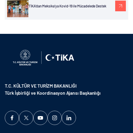
TİKA’dan Meksika’ya Kovid-19 ile Mücadelede Destek
T.C. KÜLTÜR VE TURİZM BAKANLIĞI
Türk İşbirliği ve Koordinasyon Ajansı Başkanlığı