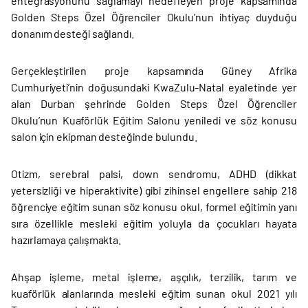
entegrasyonunu sağlamayı hedefleyen proje kapsamında
Golden Steps Özel Öğrenciler Okulu’nun ihtiyaç duyduğu
donanım desteği sağlandı.
Gerçekleştirilen proje kapsamında Güney Afrika
Cumhuriyeti’nin doğusundaki KwaZulu-Natal eyaletinde yer
alan Durban şehrinde Golden Steps Özel Öğrenciler
Okulu’nun Kuaförlük Eğitim Salonu yeniledi ve söz konusu
salon için ekipman desteğinde bulundu.
Otizm, serebral palsi, down sendromu, ADHD (dikkat
yetersizliği ve hiperaktivite) gibi zihinsel engellere sahip 218
öğrenciye eğitim sunan söz konusu okul, formel eğitimin yanı
sıra özellikle mesleki eğitim yoluyla da çocukları hayata
hazırlamaya çalışmakta.
Ahşap işleme, metal işleme, aşçılık, terzilik, tarım ve
kuaförlük alanlarında mesleki eğitim sunan okul 2021 yılı