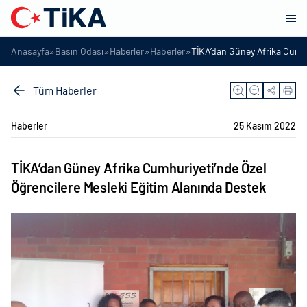
»
»
»
»
Anasayfa
Basın Odası
Haberler
Haberler
TİKA’dan Güney Afrika Cumhu
Tüm Haberler
Haberler
25 Kasım 2022
TİKA’dan Güney Afrika Cumhuriyeti’nde Özel
Öğrencilere Mesleki Eğitim Alanında Destek