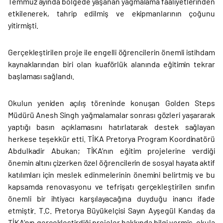
Temmuz ayında bölgede yaşanan yağmalama faaliyetlerinden
etkilenerek, tahrip edilmiş ve ekipmanlarının çoğunu
yitirmişti.
Gerçekleştirilen proje ile engelli öğrencilerin önemli istihdam
kaynaklarından biri olan kuaförlük alanında eğitimin tekrar
başlaması sağlandı.
Okulun yeniden açılış töreninde konuşan Golden Steps
Müdürü Anesh Singh yağmalamalar sonrası gözleri yaşararak
yaptığı basın açıklamasını hatırlatarak destek sağlayan
herkese teşekkür etti. TİKA Pretorya Program Koordinatörü
Abdulkadir Abukan; TİKA’nın eğitim projelerine verdiği
önemin altını çizerken özel öğrencilerin de sosyal hayata aktif
katılımları için meslek edinmelerinin önemini belirtmiş ve bu
kapsamda renovasyonu ve tefrişatı gerçekleştirilen sınıfın
önemli bir ihtiyacı karşılayacağına duyduğu inancı ifade
etmiştir. T.C. Pretorya Büyükelçisi Sayın Ayşegül Kandaş da
TİKA’nın gerçekleştirdiği projeler hakkında bilgi vermiş, okula