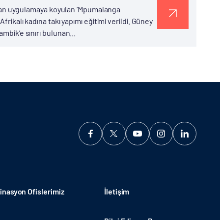
ından uygulamaya koyulan ‘Mpumalanga
rikalı kadına takı yapımı eğitimi verildi. Güney
bik’e sınırı bulunan...
nasyon Ofislerimiz
İletişim