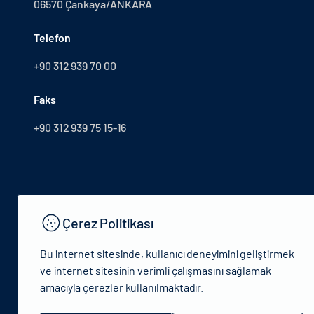
06570 Çankaya/ANKARA
Telefon
+90 312 939 70 00
Faks
+90 312 939 75 15-16
Çerez Politikası
Bu internet sitesinde, kullanıcı deneyimini geliştirmek
ve internet sitesinin verimli çalışmasını sağlamak
amacıyla çerezler kullanılmaktadır.
© 2024 T.C.Kültür ve Turizm Bakanlığı - Tüm hakları saklıdır