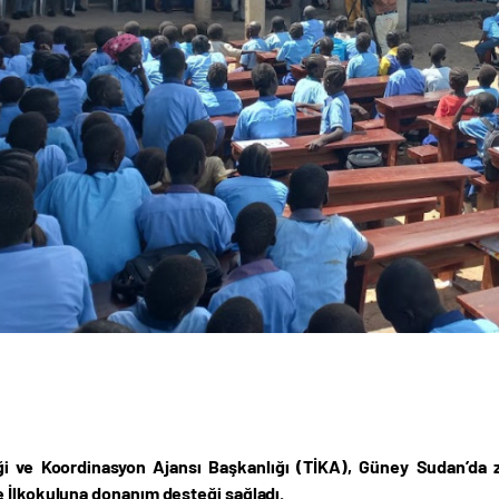
iği ve Koordinasyon Ajansı Başkanlığı (TİKA), Güney Sudan’da zo
 İlkokuluna donanım desteği sağladı.