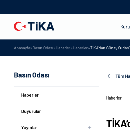
Kur
»
»
»
»
Anasayfa
Basın Odası
Haberler
Haberler
TİKA’dan Güney Sudan’
Basın Odası
Tüm Ha
Haberler
Haberler
Duyurular
TİKA’
Yayınlar