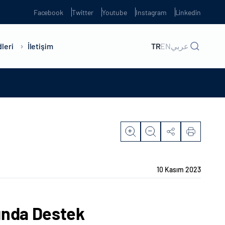
Facebook
Twitter
Youtube
Instagram
Linkedin
leri
İletişim
TR
EN
عربي
10 Kasım 2023
ında Destek