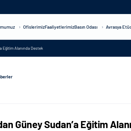
umumuz
Ofislerimiz
Faaliyetlerimiz
Basın Odası
Avrasya Etüd
a Eğitim Alanında Destek
berler
dan Güney Sudan’a Eğitim Alan