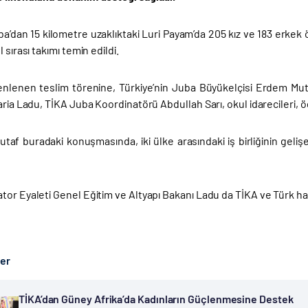
a’dan 15 kilometre uzaklıktaki Luri Payam’da 205 kız ve 183 erke
 sırası takımı temin edildi.
nlenen teslim törenine, Türkiye’nin Juba Büyükelçisi Erdem Muta
aria Ladu, TİKA Juba Koordinatörü Abdullah Sarı, okul idarecileri, öğr
taf buradaki konuşmasında, iki ülke arasındaki iş birliğinin geliş
or Eyaleti Genel Eğitim ve Altyapı Bakanı Ladu da TİKA ve Türk halk
ber
TİKA’dan Güney Afrika’da Kadınların Güçlenmesine Destek