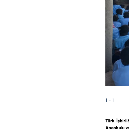
1
-
1
Türk İşbirl
Anaokulu ve