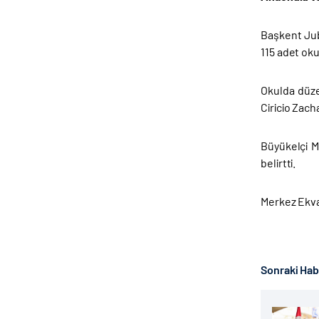
Başkent Jub
115 adet okul
Okulda düze
Ciricio Zach
Büyükelçi Mu
belirtti.
Merkez Ekvat
Sonraki Ha