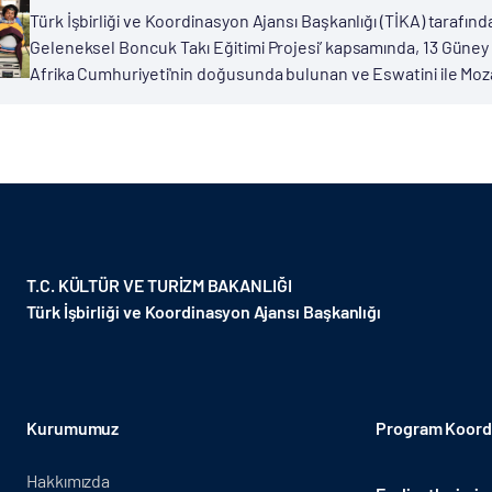
Türk İşbirliği ve Koordinasyon Ajansı Başkanlığı (TİKA) taraf
Geleneksel Boncuk Takı Eğitimi Projesi’ kapsamında, 13 Güney Af
Afrika Cumhuriyeti'nin doğusunda bulunan ve Eswatini ile Mozam
T.C. KÜLTÜR VE TURİZM BAKANLIĞI
Türk İşbirliği ve Koordinasyon Ajansı Başkanlığı
Kurumumuz
Program Koordi
Hakkımızda