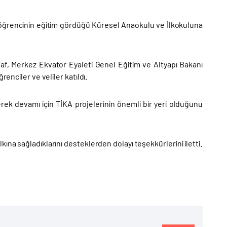
k öğrencinin eğitim gördüğü Küresel Anaokulu ve İlkokuluna
f, Merkez Ekvator Eyaleti Genel Eğitim ve Altyapı Bakanı
enciler ve veliler katıldı.
erek devamı için TİKA projelerinin önemli bir yeri olduğunu
ına sağladıklarını desteklerden dolayı teşekkürlerini iletti.