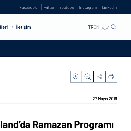
Facebook
Twitter
Youtube
Instagram
Linkedin
leri
İletişim
TR
EN
عربي
27 Mayıs 2019
yland’da Ramazan Programı