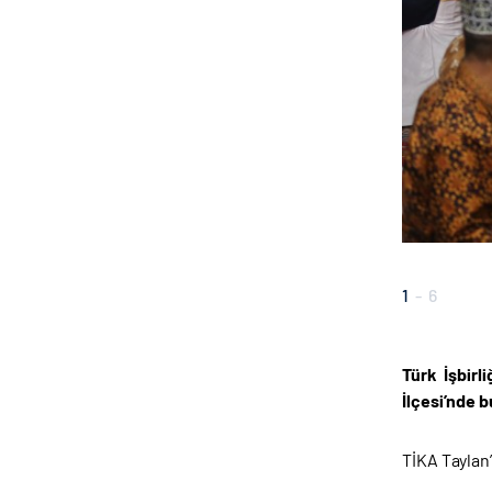
1
-
6
Türk İşbirl
İlçesi’nde 
TİKA Taylan