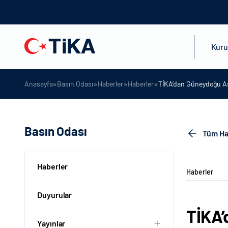
Kur
»
»
»
»
Anasayfa
Basın Odası
Haberler
Haberler
TİKA’dan Güneydoğu As
Basın Odası
Tüm Ha
Haberler
Haberler
Duyurular
TİKA’
Yayınlar