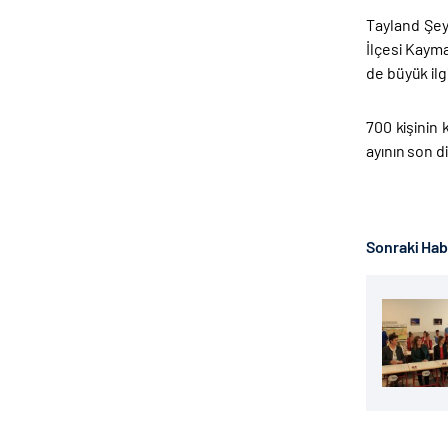
Tayland Şey
İlçesi Kaym
de büyük ilg
700 kişinin
ayının son d
Sonraki Ha