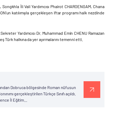
 Songkhla İli Vali Yardımcısı Phairot CHAROENGAM, Chana
un katılımıyla gerçekleşen iftar programı halk nezdinde
nel Sekreter Yardımcısı Dr. Muhammad Emin CHENU Ramazan
ş Türk halkına da yer ayırmalarını temenni etti.
arafından Dobruca bölgesinde Roman nüfusun
ınımı gerçekleştirilen Türkçe Sınıfı açıldı.
nce İl Eğitim...