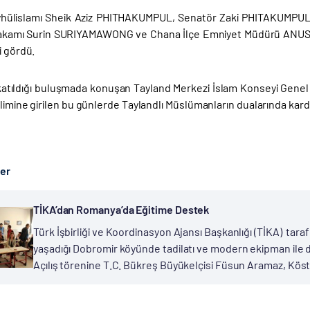
hülislamı Sheik Aziz PHITHAKUMPUL, Senatör Zaki PHITAKUMPUL,
akamı Surin SURIYAMAWONG ve Chana İlçe Emniyet Müdürü ANUSON’
i gördü.
 katıldığı buluşmada konuşan Tayland Merkezi İslam Konseyi Ge
ilimine girilen bu günlerde Taylandlı Müslümanların dualarında karde
ber
TİKA’dan Romanya’da Eğitime Destek
Türk İşbirliği ve Koordinasyon Ajansı Başkanlığı (TİKA) t
yaşadığı Dobromir köyünde tadilatı ve modern ekipman ile don
Açılış törenine T.C. Bükreş Büyükelçisi Füsun Aramaz, Köste