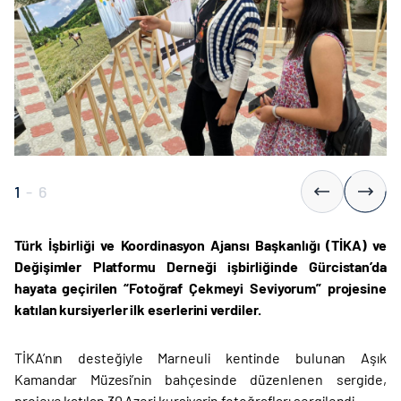
1
-
6
Türk İşbirliği ve Koordinasyon Ajansı Başkanlığı (TİKA) ve
Değişimler Platformu Derneği işbirliğinde Gürcistan’da
hayata geçirilen “Fotoğraf Çekmeyi Seviyorum” projesine
katılan kursiyerler ilk eserlerini verdiler.
TİKA’nın desteğiyle Marneuli kentinde bulunan Aşık
Kamandar Müzesi’nin bahçesinde düzenlenen sergide,
projeye katılan 30 Azeri kursiyerin fotoğrafları sergilendi.