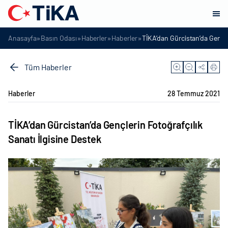
»
»
»
»
Anasayfa
Basın Odası
Haberler
Haberler
TİKA’dan Gürcistan’da Gençler
Tüm Haberler
Haberler
28 Temmuz 2021
TİKA’dan Gürcistan’da Gençlerin Fotoğrafçılık
Sanatı İlgisine Destek