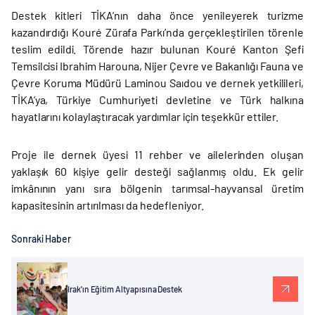
Destek kitleri TİKA’nın daha önce yenileyerek turizme
kazandırdığı Kouré Zürafa Parkı’nda gerçekleştirilen törenle
teslim edildi. Törende hazır bulunan Kouré Kanton Şefi
Temsilcisi Ibrahim Harouna, Nijer Çevre ve Bakanlığı Fauna ve
Çevre Koruma Müdürü Laminou Saıdou ve dernek yetkilileri,
TİKA’ya, Türkiye Cumhuriyeti devletine ve Türk halkına
hayatlarını kolaylaştıracak yardımlar için teşekkür ettiler.
Proje ile dernek üyesi 11 rehber ve ailelerinden oluşan
yaklaşık 60 kişiye gelir desteği sağlanmış oldu. Ek gelir
imkânının yanı sıra bölgenin tarımsal-hayvansal üretim
kapasitesinin artırılması da hedefleniyor.
Sonraki Haber
Irak'ın Eğitim Altyapısına Destek