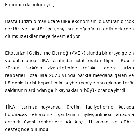
konumunda bulunuyor.
Başta turizm olmak üzere ülke ekonomisini oluşturan birçok
sektör ve sektör çalışanı, bu olağanüstü gelişmelerden
olumsuz etkilenmeye devam ediyor.
Ekoturizmi Geliştirme Derneği (AVEN) altında bir araya gelen
ve daha önce TİKA tarafından ıslah edilen Nijer – Kouré
Zürafa Parkı’nın ziyaretçilerine refakat eden turizm
rehberleri, özellikle 2020 yılında parkta meydana gelen ve
bölgenin turist kapasitesini kaybetmesiyle sonuçlanan terör
saldırısının ardından gelir kaynaklarını büyük oranda yitirdi.
TİKA, tarımsal-hayvansal üretim faaliyetlerine katkıda
bulunacak ekonomik şartlarının iyileştirilmesi amacıyla
dernek üyesi rehberlere 44 keçi, 11 saban ve gübre
desteğinde bulundu.