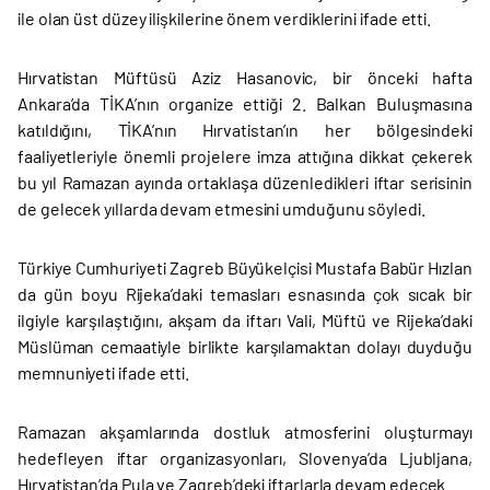
ile olan üst düzey ilişkilerine önem verdiklerini ifade etti.
Hırvatistan Müftüsü Aziz Hasanovic, bir önceki hafta
Ankara’da TİKA’nın organize ettiği 2. Balkan Buluşmasına
katıldığını, TİKA’nın Hırvatistan’ın her bölgesindeki
faaliyetleriyle önemli projelere imza attığına dikkat çekerek
bu yıl Ramazan ayında ortaklaşa düzenledikleri iftar serisinin
de gelecek yıllarda devam etmesini umduğunu söyledi.
Türkiye Cumhuriyeti Zagreb Büyükelçisi Mustafa Babür Hızlan
da gün boyu Rijeka’daki temasları esnasında çok sıcak bir
ilgiyle karşılaştığını, akşam da iftarı Vali, Müftü ve Rijeka’daki
Müslüman cemaatiyle birlikte karşılamaktan dolayı duyduğu
memnuniyeti ifade etti.
Ramazan akşamlarında dostluk atmosferini oluşturmayı
hedefleyen iftar organizasyonları, Slovenya’da Ljubljana,
Hırvatistan’da Pula ve Zagreb’deki iftarlarla devam edecek.