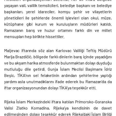
yaşayan vali, valilik temsilcileri, belediye başkanı ve belediye
başkanları, yerel idareciler, komşu şehir ve vilayetlerin
yöneticileri ile şehirlerde önemli işlevleri olan okul, müze,
kütüphane gibi kurum ve kuruluşların müdürleri katıldı.
Ramazanın barış ve huzur ortamını farklı din ve millet
mensupları hep birlikte hissettiler.
Maljevac iftarında söz alan Karlovac Valiliği Teftiş Müdürü
Marija Brazdičić, bölgede farklı dinlerin barış içinde yaşadığını
ve bu akşam harika atmosferde bulunmaktan dolayı duyduğu
mutluluğu dile getirdi. Gunja İslam Meclisi Başimamı İdriz
Beşic, TİKA’nın sel felaketinin ardından şehirlerine yaptığı
yardımı asla unutmadıklarını ifade ederek bu Ramazan’da da
iftar organizasyonundan dolayı TİKA’ya teşekkür etti.
Rijeka İslam Merkezindeki iftara katılan Primorsko-Goranska
Valisi Zlatko Komadina, Rijeka’ya kendisinin de davet
edilmesinden dolayı teşekkür ederek Rijeka’daki İslam Birliği