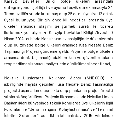
Karayip Devletleri Birliği bölge ülkeleri arasındaki
entegrasyonu, işbirliğini ve uyumu teşvik etmek amacıyla 24
Temmuz 1994 yılında kurulmuş olup 25 daimi üyesi ve 12 ortak
üyesi bulunuyor. Birliğin öncelikli hedefleri arasında üye
ülkeler arasında ulaşımı geliştirmek sureti ile ticareti
ilerletmek yer alıyor. 4. Karayip Devletleri Birliği Zirvesi 30
Nisan 2014 tarihinde Meksika’nın ev sahipliğinde düzenlenmiş
olup bu zirvede bölge ülkeleri arasında Kısa Mesafe Deniz
Taşımacılığı Projesi gündeme geldi. Proje ile bölge ülkeleri
arasında deniz taşımacılığındaki en kısa ve güvenli rotaların
tespit edilmesi sonucu maliyetlerin düşürülmesi hedeflendi.
Meksika Uluslararası Kalkınma Ajansı (AMEXCID) ile
işbirliğinde hayata geçirilen Kısa Mesafe Deniz Taşımacılığı
projesi 3 aşamadan oluşmakta olup planlanan proje süresi 3
yıl olarak öngörülüyor. Projenin ilk aşamasında Meksika Liman
Başkanlıkları bünyesinde teknik konularda üye ülkelerin ilgili
kurumları ile “Deniz Trafiğinin Kolaylaştırılması” ve “Terminal
İşletim Sistemleri” adlı iki adet çalıştay 2015 yılı içinde