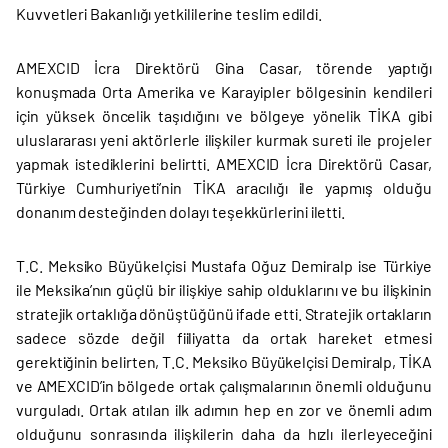
Kuvvetleri Bakanlığı yetkililerine teslim edildi.
AMEXCID İcra Direktörü Gina Casar, törende yaptığı
konuşmada Orta Amerika ve Karayipler bölgesinin kendileri
için yüksek öncelik taşıdığını ve bölgeye yönelik TİKA gibi
uluslararası yeni aktörlerle ilişkiler kurmak sureti ile projeler
yapmak istediklerini belirtti. AMEXCID İcra Direktörü Casar,
Türkiye Cumhuriyeti’nin TİKA aracılığı ile yapmış olduğu
donanım desteğinden dolayı teşekkürlerini iletti.
T.C. Meksiko Büyükelçisi Mustafa Oğuz Demiralp ise Türkiye
ile Meksika’nın güçlü bir ilişkiye sahip olduklarını ve bu ilişkinin
stratejik ortaklığa dönüştüğünü ifade etti. Stratejik ortakların
sadece sözde değil fiiliyatta da ortak hareket etmesi
gerektiğinin belirten, T.C. Meksiko Büyükelçisi Demiralp, TİKA
ve AMEXCID’in bölgede ortak çalışmalarının önemli olduğunu
vurguladı. Ortak atılan ilk adımın hep en zor ve önemli adım
olduğunu sonrasında ilişkilerin daha da hızlı ilerleyeceğini