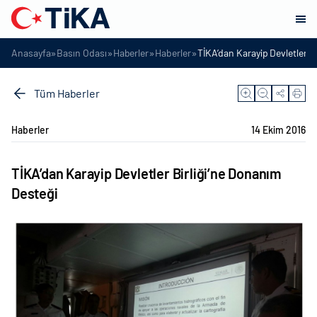
»
»
»
»
Anasayfa
Basın Odası
Haberler
Haberler
TİKA’dan Karayip Devletler B
Tüm Haberler
Haberler
14 Ekim 2016
TİKA’dan Karayip Devletler Birliği’ne Donanım
Desteği