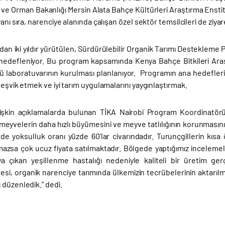
 ve Orman Bakanlığı Mersin Alata Bahçe Kültürleri Araştırma Ensti
anı sıra, narenciye alanında çalışan özel sektör temsilcileri de ziyaret
dan iki yıldır yürütülen, Sürdürülebilir Organik Tarımı Destekleme 
 hedefleniyor. Bu program kapsamında Kenya Bahçe Bitkileri Araş
ü laboratuvarının kurulması planlanıyor. Programın ana hedeflerin
teşvik etmek ve iyi tarım uygulamalarını yaygınlaştırmak.
işkin açıklamalarda bulunan TİKA Nairobi Program Koordinatörü
meyvelerin daha hızlı büyümesini ve meyve tatlılığının korunmasın
rde yoksulluk oranı yüzde 60’lar civarındadır. Turunçgillerin k
mazsa çok ucuz fiyata satılmaktadır. Bölgede yaptığımız incelemel
a çıkan yeşillenme hastalığı nedeniyle kaliteli bir üretim ge
si, organik narenciye tarımında ülkemizin tecrübelerinin aktarıl
 düzenledik.” dedi.