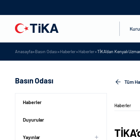
Kur
»
»
»
»
Anasayfa
Basın Odası
Haberler
Haberler
TİKA’dan Kenyalı Uzman
Basın Odası
Tüm Ha
Haberler
Haberler
Duyurular
TİKA’
Yayınlar