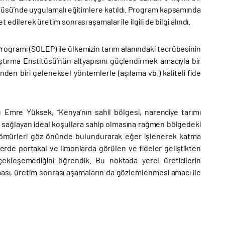
tüsü’nde uygulamalı eğitimlere katıldı. Program kapsamında
 edilerek üretim sonrası aşamalar ile ilgili de bilgi alındı.
Programı (SOLEP) ile ülkemizin tarım alanındaki tecrübesinin
tırma Enstitüsü’nün altyapısını güçlendirmek amacıyla bir
den biri geleneksel yöntemlerle (aşılama vb.) kaliteli fide
 Emre Yüksek, “Kenya’nın sahil bölgesi, narenciye tarımı
ı sağlayan ideal koşullara sahip olmasına rağmen bölgedeki
ısa ömürleri göz önünde bulundurarak eğer işlenerek katma
erde portakal ve limonlarda görülen ve fideler geliştikten
rçekleşemediğini öğrendik. Bu noktada yerel üreticilerin
ması, üretim sonrası aşamaların da gözlemlenmesi amacı ile