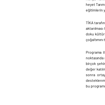
heyet Tarım
eğitimlerin y
TİKA tarafın
aktarılması
doku kültür
çoğaltımını 
Programa il
noktasında 
birçok şehi
değer katıl
sonra ortay
desteklenme
bu programı