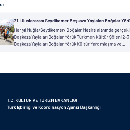
ber
21. Uluslararası Seydikemer Beşkaza Yaylaları Boğalar Yör
Her yıl Muğla/Seydikemer/ Boğalar Mesire alanında gerçekle
Beşkaza Yaylaları Boğalar Yörük Türkmen Kültür Şöleni 2-3 A
Beşkaza Yaylaları Boğalar Yörük Kültür Yardımlaşma ve...
T.C. KÜLTÜR VE TURİZM BAKANLIĞI
Türk İşbirliği ve Koordinasyon Ajansı Başkanlığı