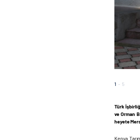
1
-
5
Türk İşbirl
ve Orman Ba
heyete Mers
Kenya Tarım