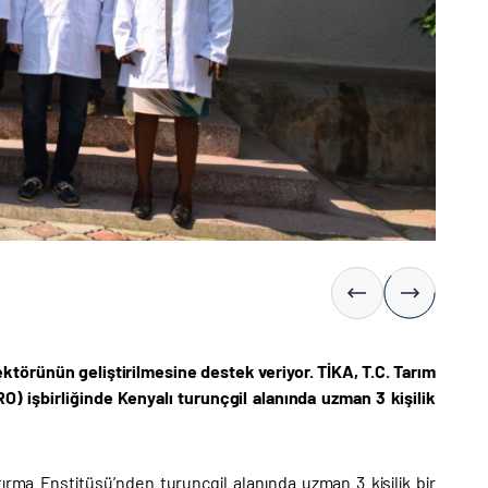
ektörünün geliştirilmesine destek veriyor. TİKA, T.C. Tarım
 işbirliğinde Kenyalı turunçgil alanında uzman 3 kişilik
rma Enstitüsü’nden turunçgil alanında uzman 3 kişilik bir