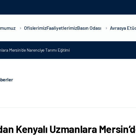
umumuz
Ofislerimiz
Faaliyetlerimiz
Basın Odası
Avrasya Etüd
lara Mersin’de Narenciye Tarımı Eğitimi
berler
dan Kenyalı Uzmanlara Mersin’d