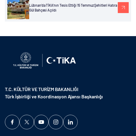
Lübnan’da TİKA'nın Tesis Ettiği 15 Temmuz Şehitleri Hatıra
Gül Bahçesi Açıldı
T.C. KÜLTÜR VE TURİZM BAKANLIĞI
Türk İşbirliği ve Koordinasyon Ajansı Başkanlığı