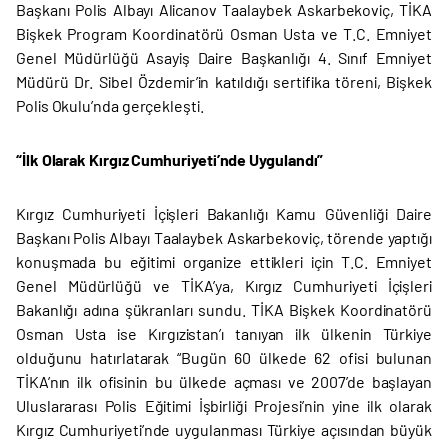
Başkanı Polis Albayı Alicanov Taalaybek Askarbekoviç, TİKA
Bişkek Program Koordinatörü Osman Usta ve T.C. Emniyet
Genel Müdürlüğü Asayiş Daire Başkanlığı 4. Sınıf Emniyet
Müdürü Dr. Sibel Özdemir’in katıldığı sertifika töreni, Bişkek
Polis Okulu’nda gerçekleşti.
“İlk Olarak Kırgız Cumhuriyeti’nde Uygulandı”
Kırgız Cumhuriyeti İçişleri Bakanlığı Kamu Güvenliği Daire
Başkanı Polis Albayı Taalaybek Askarbekoviç, törende yaptığı
konuşmada bu eğitimi organize ettikleri için T.C. Emniyet
Genel Müdürlüğü ve TİKA’ya, Kırgız Cumhuriyeti İçişleri
Bakanlığı adına şükranları sundu. TİKA Bişkek Koordinatörü
Osman Usta ise Kırgızistan’ı tanıyan ilk ülkenin Türkiye
olduğunu hatırlatarak “Bugün 60 ülkede 62 ofisi bulunan
TİKA’nın ilk ofisinin bu ülkede açması ve 2007’de başlayan
Uluslararası Polis Eğitimi İşbirliği Projesi’nin yine ilk olarak
Kırgız Cumhuriyeti’nde uygulanması Türkiye açısından büyük