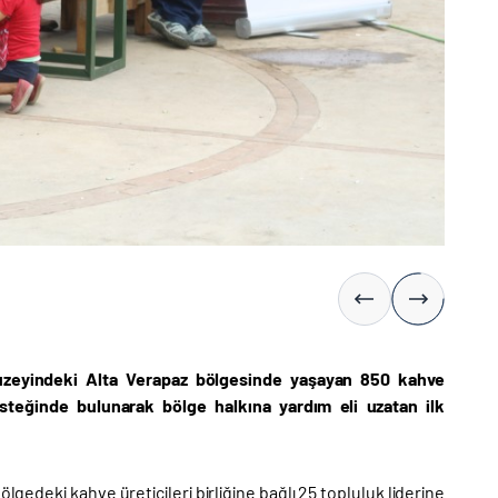
 Kuzeyindeki Alta Verapaz bölgesinde yaşayan 850 kahve
desteğinde bulunarak bölge halkına yardım eli uzatan ilk
deki kahve üreticileri birliğine bağlı 25 topluluk liderine