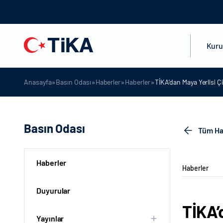
Kur
»
»
»
»
Anasayfa
Basın Odası
Haberler
Haberler
TİKA’dan Maya Yerlisi Ç
Basın Odası
Tüm Ha
Haberler
Haberler
Duyurular
TİKA’
Yayınlar