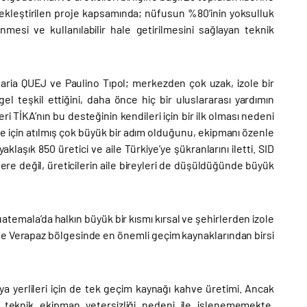
rçekleştirilen proje kapsamında; nüfusun %80’inin yoksulluk
nmesi ve kullanılabilir hale getirilmesini sağlayan teknik
 Maria QUEJ ve Paulino Tıpol; merkezden çok uzak, izole bir
l teşkil ettiğini, daha önce hiç bir uluslararası yardımın
ileri TİKA’nın bu desteğinin kendileri için bir ilk olması nedeni
e için atılmış çok büyük bir adım olduğunu, ekipmanı özenle
klaşık 850 üretici ve aile Türkiye’ye şükranlarını iletti. SID
re değil, üreticilerin aile bireyleri de düşüldüğünde büyük
uatemala’da halkın büyük bir kısmı kırsal ve şehirlerden izole
kle Verapaz bölgesinde en önemli geçim kaynaklarından birsi
ya yerlileri için de tek geçim kaynağı kahve üretimi. Ancak
 teknik ekipman yetersizliği nedeni ile işlenememekte,