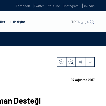
Facebook
Twitter
Youtube
Instagram
Linkedin
leri
İletişim
TR
EN
عربي
07 Ağustos 2017
pman Desteği