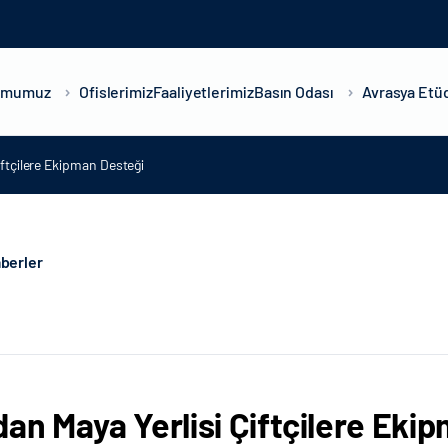
umumuz
Ofislerimiz
Faaliyetlerimiz
Basın Odası
Avrasya Etüd
iftçilere Ekipman Desteği
berler
dan Maya Yerlisi Çiftçilere Eki