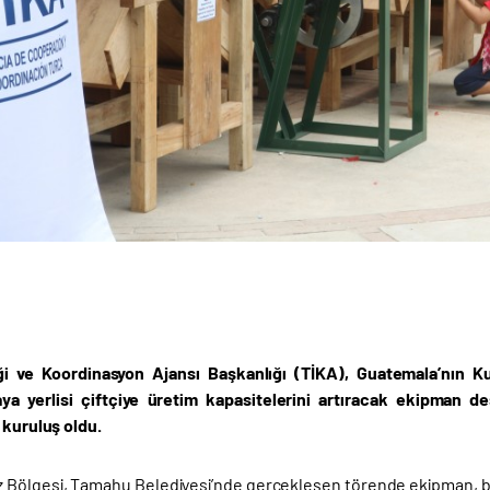
liği ve Koordinasyon Ajansı Başkanlığı (TİKA), Guatemala’nın
aya yerlisi çiftçiye üretim kapasitelerini artıracak ekipman 
ı kuruluş oldu.
 Bölgesi, Tamahu Belediyesi’nde gerçekleşen törende ekipman, bölge