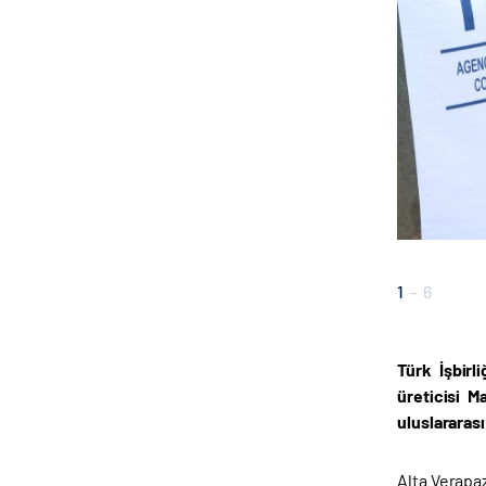
1
-
6
Türk İşbir
üreticisi M
uluslararas
Alta Verapaz