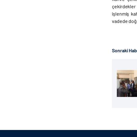
çekirdekler
işlenmiş ka
vadede doğr
Sonraki Ha