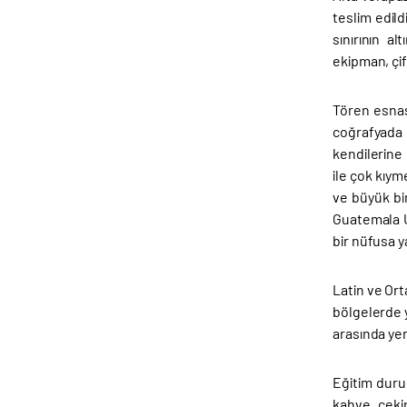
teslim edil
sınırının a
ekipman, çif
Tören esnas
coğrafyada 
kendilerine u
ile çok kıym
ve büyük bir
Guatemala U
bir nüfusa 
Latin ve Ort
bölgelerde 
arasında yer 
Eğitim duru
kahve çekir