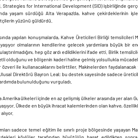
di. Strategies for International Development (SID) işbirliğinde ge
ltında yaşam sürdüğü Alta Verapaz’da, kahve çekirdeklerinin işle
tçilerin yüzünü güldürdü.
ında yapılan konuşmalarda, Kahve Üreticileri Birliği temsilcileri
yaşıyor olmalarının kendilerine gelecek yardımlara büyük bir enge
laştırılmadığını, hep göz ardı edildiklerini ifade etti. Birlik temsilc
etli olduğunu ve bölgenin kaderi haline gelmiş yolsullukla mücadel
 özveri ile kullanacaklarını belirttiler. Makinelerden faydalanacak ya
lusal Direktörü Bayron Leal; bu destek sayesinde sadece üreticile
yardımda bulunulduğunu vurguladı.
a Amerika ülkeleri içinde en az gelişmiş ülkeler arasında yer alan G
yaşıyor. Ülkede en büyük ihracat kalemlerinden olan kahve, özelli
alıyor.
mları sadece temel eğitim ile sınırlı proje bölgesinde yaşayan Ma
dekleri köylüler tarafından büyütülüp hasat edildikten sonra