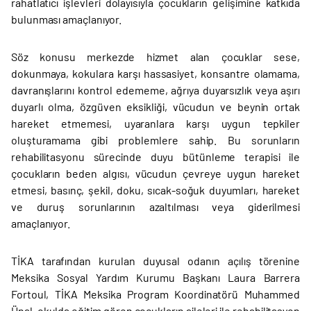
rahatlatıcı işlevleri dolayısıyla çocukların gelişimine katkıda
bulunması amaçlanıyor.
Söz konusu merkezde hizmet alan çocuklar sese,
dokunmaya, kokulara karşı hassasiyet, konsantre olamama,
davranışlarını kontrol edememe, ağrıya duyarsızlık veya aşırı
duyarlı olma, özgüven eksikliği, vücudun ve beynin ortak
hareket etmemesi, uyaranlara karşı uygun tepkiler
oluşturamama gibi problemlere sahip. Bu sorunların
rehabilitasyonu sürecinde duyu bütünleme terapisi ile
çocukların beden algısı, vücudun çevreye uygun hareket
etmesi, basınç, şekil, doku, sıcak-soğuk duyumları, hareket
ve duruş sorunlarının azaltılması veya giderilmesi
amaçlanıyor.
TİKA tarafından kurulan duyusal odanın açılış törenine
Meksika Sosyal Yardım Kurumu Başkanı Laura Barrera
Fortoul, TİKA Meksika Program Koordinatörü Muhammed
Ünal, okulda eğitim gören çocukların aileleri ile rehabilitasyon