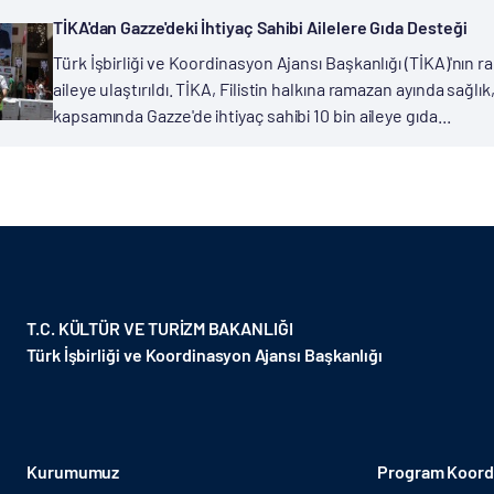
TİKA'dan Gazze'deki İhtiyaç Sahibi Ailelere Gıda Desteği
Türk İşbirliği ve Koordinasyon Ajansı Başkanlığı (TİKA)'nın ra
aileye ulaştırıldı. TİKA, Filistin halkına ramazan ayında sağlı
kapsamında Gazze'de ihtiyaç sahibi 10 bin aileye gıda...
T.C. KÜLTÜR VE TURİZM BAKANLIĞI
Türk İşbirliği ve Koordinasyon Ajansı Başkanlığı
Kurumumuz
Program Koordi