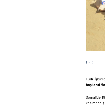
1
-
3
Türk İşbirl
başkenti Mo
Somali’de 19
kesimden şe