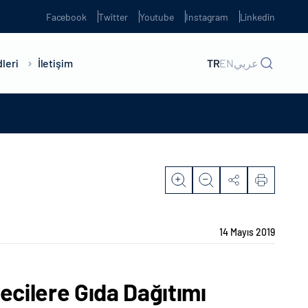
Facebook
Twitter
Youtube
Instagram
Linkedin
leri
İletişim
TR
EN
عربي
14 Mayıs 2019
ecilere Gıda Dağıtımı