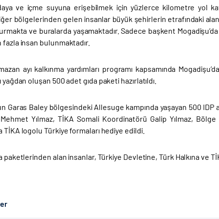
ıdaya ve içme suyuna erişebilmek için yüzlerce kilometre yol 
iğer bölgelerinden gelen insanlar büyük şehirlerin etrafındaki ala
urmakta ve buralarda yaşamaktadır. Sadece başkent Mogadişu’da 
 fazla insan bulunmaktadır.
mazan ayı kalkınma yardımları programı kapsamında Mogadişu’daki
ı yağdan oluşan 500 adet gıda paketi hazırlatıldı.
n Garas Baley bölgesindeki Allesuge kampında yaşayan 500 IDP ail
i Mehmet Yılmaz, TİKA Somali Koordinatörü Galip Yılmaz, Bölg
 TİKA logolu Türkiye formaları hediye edildi.
a paketlerinden alan insanlar, Türkiye Devletine, Türk Halkına ve TİKA
ber