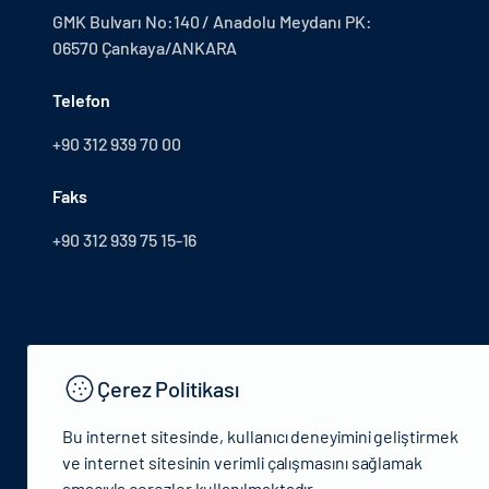
GMK Bulvarı No:140 / Anadolu Meydanı PK:
06570 Çankaya/ANKARA
Telefon
+90 312 939 70 00
Faks
+90 312 939 75 15-16
Çerez Politikası
Bu internet sitesinde, kullanıcı deneyimini geliştirmek
ve internet sitesinin verimli çalışmasını sağlamak
amacıyla çerezler kullanılmaktadır.