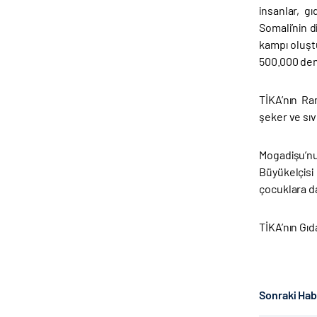
insanlar, g
Somali’nin d
kampı oluşt
500.000 den
TİKA’nın Ra
şeker ve sıv
Mogadişu’nu
Büyükelçis
çocuklara da
TİKA’nın Gıd
Sonraki Ha