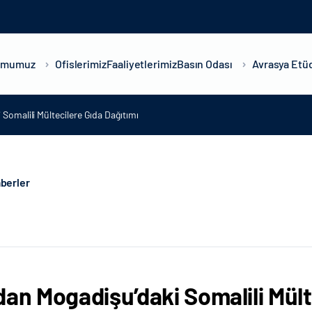
umumuz
Ofislerimiz
Faaliyetlerimiz
Basın Odası
Avrasya Etüd
Somalili Mültecilere Gıda Dağıtımı
berler
dan Mogadişu’daki Somalili Mült