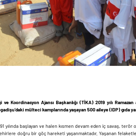
iği ve Koordinasyon Ajansı Başkanlığı (TİKA) 2019 yılı Ramaza
gadişu’daki mülteci kamplarında yaşayan 500 aileye (IDP) gıda y
91 yılında başlayan ve halen kısmen devam eden iç savaş, terör olay
hirlere doğru bir göç hareketi yaşanmaktadır. Yaşanan felaket