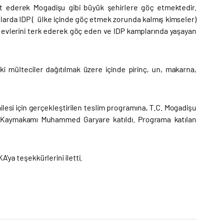
kat ederek Mogadişu gibi büyük şehirlere göç etmektedir.
nlarda IDP ( ülke içinde göç etmek zorunda kalmış kimseler)
evlerini terk ederek göç eden ve IDP kamplarında yaşayan
 mülteciler dağıtılmak üzere içinde pirinç, un, makarna,
esi için gerçekleştirilen teslim programına, T.C. Mogadişu
e Kaymakamı Muhammed Garyare katıldı. Programa katılan
’ya teşekkürlerini iletti.