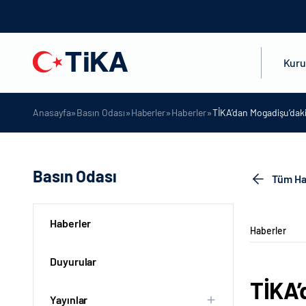
Kur
»
»
»
»
Anasayfa
Basın Odası
Haberler
Haberler
TİKA’dan Mogadişu’daki 
Basın Odası
Tüm Ha
Haberler
Haberler
Duyurular
TİKA’
Yayınlar