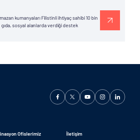
mazan kumanyaları Filistinli ihtiyaç sahibi 10 bin
k, gıda, sosyal alanlarda verdiği destek
nasyon Ofislerimiz
İletişim