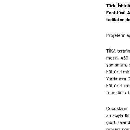
Türk İşbirl
Enstitüsü A
tadilat ve d
Projelerin a
TİKA tarafı
metin, 450 
şamanizm, bu
kültürel mi
Yardımcısı 
kültürel mi
teşekkür ett
Çocukların 
amacıyla 195
gibi 66 alan
projesi son