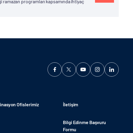
diği ramazan programları kapsamında ihtiyaç
nasyon Ofislerimiz
İletişim
Bilgi Edinme Başvuru
Formu