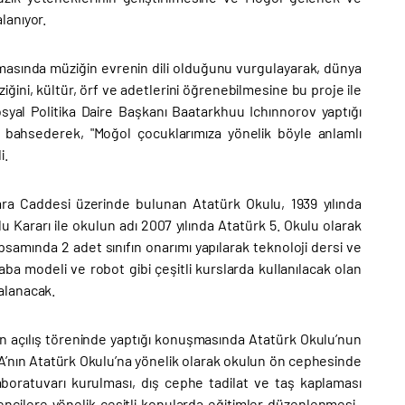
lanıyor.
şmasında müziğin evrenin dili olduğunu vurgulayarak, dünya
ğini, kültür, örf ve adetlerini öğrenebilmesine bu proje ile
osyal Politika Daire Başkanı Baatarkhuu Ichınnorov yaptığı
e bahsederek, "Moğol çocuklarımıza yönelik böyle anlamlı
i.
ara Caddesi üzerinde bulunan Atatürk Okulu, 1939 yılında
 Kararı ile okulun adı 2007 yılında Atatürk 5. Okulu olarak
apsamında 2 adet sınıfın onarımı yapılarak teknoloji dersi ve
ba modeli ve robot gibi çeşitli kurslarda kullanılacak olan
alanacak.
n açılış töreninde yaptığı konuşmasında Atatürk Okulu’nun
’nın Atatürk Okulu’na yönelik olarak okulun ön cephesinde
boratuvarı kurulması, dış cephe tadilat ve taş kaplaması
rencilere yönelik çeşitli konularda eğitimler düzenlenmesi,