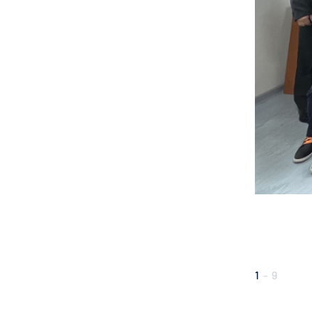
1
-
9