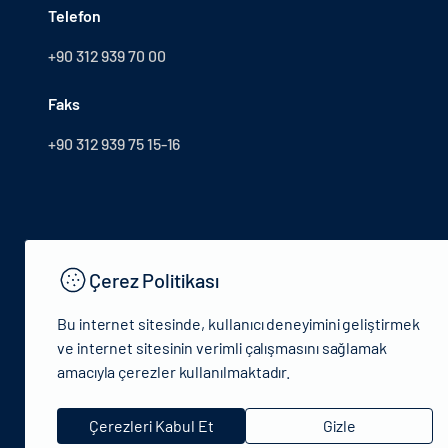
Telefon
+90 312 939 70 00
Faks
+90 312 939 75 15-16
Çerez Politikası
Bu internet sitesinde, kullanıcı deneyimini geliştirmek
ve internet sitesinin verimli çalışmasını sağlamak
amacıyla çerezler kullanılmaktadır.
© 2024 T.C.Kültür ve Turizm Bakanlığı - Tüm hakları saklıdır
Çerezleri Kabul Et
Gizle