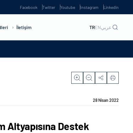
Facebook
Twitter
Youtube
Instagram
Linkedin
leri
İletişim
TR
EN
عربي
28 Nisan 2022
im Altyapısına Destek