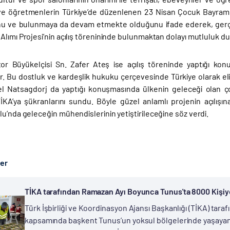
ve öğretmenlerin Türkiye’de düzenlenen 23 Nisan Çocuk Bayramı’n
 ve bulunmaya da devam etmekte olduğunu ifade ederek, gerçekle
lımı Projesi’nin açılış törenininde bulunmaktan dolayı mutluluk du
or Büyükelçisi Sn. Zafer Ateş ise açılış töreninde yaptığı k
r. Bu dostluk ve kardeşlik hukuku çerçevesinde Türkiye olarak eli
 Natsagdorj da yaptığı konuşmasında ülkenin geleceği olan ço
İKA’ya şükranlarını sundu. Böyle güzel anlamlı projenin açılışı
u’nda geleceğin mühendislerinin yetiştirileceğine söz verdi.
ber
TİKA tarafından Ramazan Ayı Boyunca Tunus'ta 8000 Kişiye 
Türk İşbirliği ve Koordinasyon Ajansı Başkanlığı (TİKA) tar
kapsamında başkent Tunus’un yoksul bölgelerinde yaşayan i