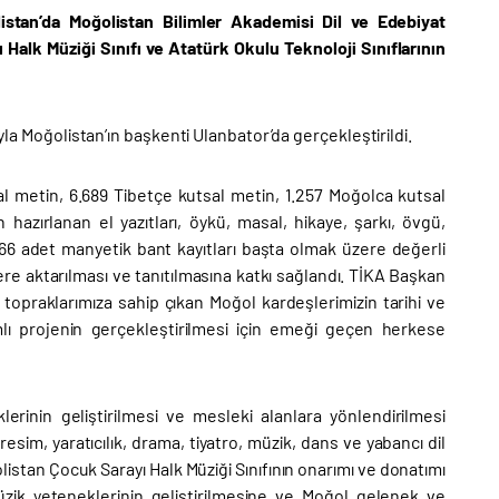
listan’da Moğolistan Bilimler Akademisi Dil ve Edebiyat
 Halk Müziği Sınıfı ve Atatürk Okulu Teknoloji Sınıflarının
ıyla Moğolistan’ın başkenti Ulanbator’da gerçekleştirildi.
al metin, 6.689 Tibetçe kutsal metin, 1.257 Moğolca kutsal
hazırlanan el yazıtları, öykü, masal, hikaye, şarkı, övgü,
.066 adet manyetik bant kayıtları başta olmak üzere değerli
e aktarılması ve tanıtılmasına katkı sağlandı. TİKA Başkan
 topraklarımıza sahip çıkan Moğol kardeşlerimizin tarihi ve
mlı projenin gerçekleştirilmesi için emeği geçen herkese
erinin geliştirilmesi ve mesleki alanlara yönlendirilmesi
sim, yaratıcılık, drama, tiyatro, müzik, dans ve yabancı dil
olistan Çocuk Sarayı Halk Müziği Sınıfının onarımı ve donatımı
zik yeteneklerinin geliştirilmesine ve Moğol gelenek ve