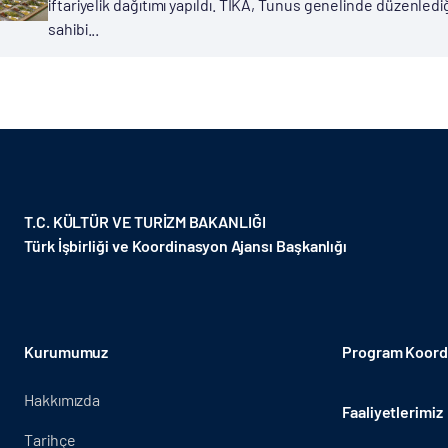
iftariyelik dağıtımı yapıldı. TİKA, Tunus genelinde düzenle
sahibi...
T.C. KÜLTÜR VE TURİZM BAKANLIĞI
Türk İşbirliği ve Koordinasyon Ajansı Başkanlığı
Kurumumuz
Program Koordi
Hakkımızda
Faaliyetlerimiz
Tarihçe