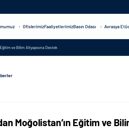
umumuz
Ofislerimiz
Faaliyetlerimiz
Basın Odası
Avrasya Etüd
Eğitim ve Bilim Altyapısına Destek
berler
dan Moğolistan’ın Eğitim ve Bil