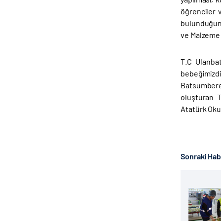
öğrenciler 
bulunduğunu
ve Malzeme A
T.C Ulanbat
bebeğimizdi
Batsumberel
oluşturan T
Atatürk Okul
Sonraki Ha