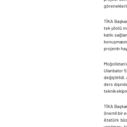
görenekleri
TİKA Başkan
tek yönlü mü
katkı sağla
konuşmasınd
projenin hay
Moğolistan'
Ulanbator 5
değiştirildi
ders dışınd
teknik ekip
TİKA Başkan
önemli bir 
Atatürk büs
yapılması, k