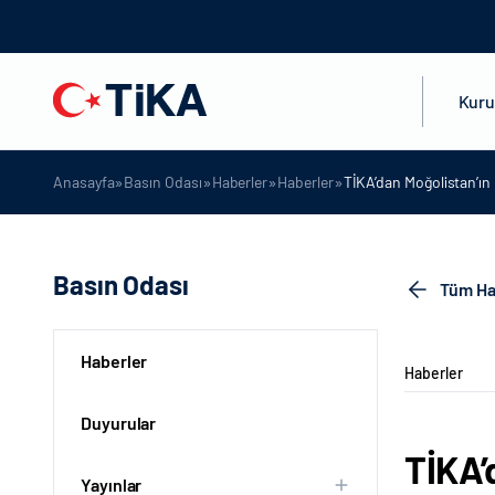
Kur
»
»
»
»
Anasayfa
Basın Odası
Haberler
Haberler
TİKA’dan Moğolistan’ın 
Basın Odası
Tüm Ha
Haberler
Haberler
Duyurular
TİKA’
Yayınlar