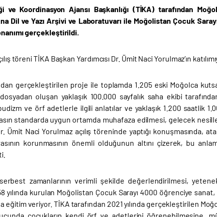
iği ve Koordinasyon Ajansı Başkanlığı (TİKA) tarafından Moğo
na Dil ve Yazı Arşivi ve Laboratuvarı ile Moğolistan Çocuk Sarayı
onanımı gerçekleştirildi.
çılış töreni TİKA Başkan Yardımcısı Dr. Ümit Naci Yorulmaz’ın katılım
ndan gerçekleştirilen proje ile toplamda 1.205 eski Moğolca kuts
dosyadan oluşan yaklaşık 100.000 sayfalık saha ekibi tarafından 
dizm ve örf adetlerle ilgili anlatılar ve yaklaşık 1.200 saatlik 1
rasın standarda uygun ortamda muhafaza edilmesi, gelecek nesiller
Dr. Ümit Naci Yorulmaz açılış töreninde yaptığı konuşmasında, ata
rasının korunmasının önemli olduğunun altını çizerek, bu anla
i.
serbest zamanlarının verimli şekilde değerlendirilmesi, yetenekl
8 yılında kurulan Moğolistan Çocuk Sarayı 4000 öğrenciye sanat, re
da eğitim veriyor. TİKA tarafından 2021 yılında gerçekleştirilen Moğ
ucunda çocukların kendi örf ve adetlerini öğrenebilmesine, mü