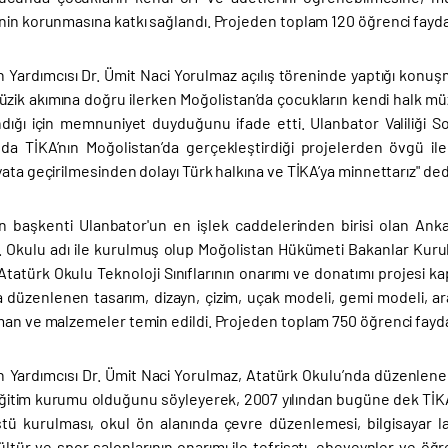
nin korunmasına katkı sağlandı. Projeden toplam 120 öğrenci fayda
 Yardımcısı Dr. Ümit Naci Yorulmaz açılış töreninde yaptığı konu
zik akımına doğru ilerken Moğolistan’da çocukların kendi halk müzi
ndığı için memnuniyet duyduğunu ifade etti. Ulanbator Valiliği S
a TİKA’nın Moğolistan’da gerçekleştirdiği projelerden övgü il
ata geçirilmesinden dolayı Türk halkına ve TİKA’ya minnettarız" ded
ın başkenti Ulanbator'un en işlek caddelerinden birisi olan Ank
. Okulu adı ile kurulmuş olup Moğolistan Hükümeti Bakanlar Kurulu
. Atatürk Okulu Teknoloji Sınıflarının onarımı ve donatımı projesi k
a düzenlenen tasarım, dizayn, çizim, uçak modeli, gemi modeli, ara
man ve malzemeler temin edildi. Projeden toplam 750 öğrenci fayd
 Yardımcısı Dr. Ümit Naci Yorulmaz, Atatürk Okulu’nda düzenlene
eğitim kurumu olduğunu söyleyerek, 2007 yılından bugüne dek TİKA
tü kurulması, okul ön alanında çevre düzenlemesi, bilgisayar la
ültür ve spor salonlarının onarımı ile tefrişatı, ebeveynler ve öğ