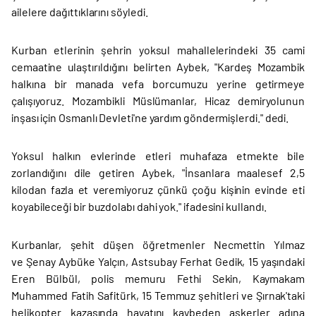
ailelere dağıttıklarını söyledi.
Kurban etlerinin şehrin yoksul mahallelerindeki 35 cami
cemaatine ulaştırıldığını belirten Aybek, "Kardeş Mozambik
halkına bir manada vefa borcumuzu yerine getirmeye
çalışıyoruz. Mozambikli Müslümanlar, Hicaz demiryolunun
inşası için Osmanlı Devleti'ne yardım göndermişlerdi." dedi.
Yoksul halkın evlerinde etleri muhafaza etmekte bile
zorlandığını dile getiren Aybek, "İnsanlara maalesef 2,5
kilodan fazla et veremiyoruz çünkü çoğu kişinin evinde eti
koyabileceği bir buzdolabı dahi yok." ifadesini kullandı.
Kurbanlar, şehit düşen öğretmenler Necmettin Yılmaz
ve Şenay Aybüke Yalçın, Astsubay Ferhat Gedik, 15 yaşındaki
Eren Bülbül, polis memuru Fethi Sekin, Kaymakam
Muhammed Fatih Safitürk, 15 Temmuz şehitleri ve Şırnak'taki
helikopter kazasında hayatını kaybeden askerler adına