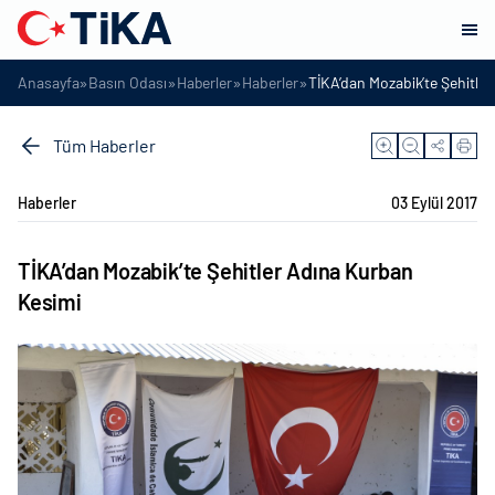
»
»
»
»
Anasayfa
Basın Odası
Haberler
Haberler
TİKA’dan Mozabik’te Şehitle
Tüm Haberler
Haberler
03 Eylül 2017
TİKA’dan Mozabik’te Şehitler Adına Kurban
Kesimi