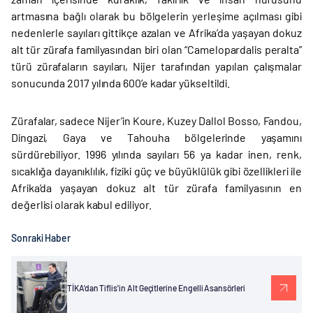
artmasına bağlı olarak bu bölgelerin yerleşime açılması gibi
nedenlerle sayıları gittikçe azalan ve Afrika’da yaşayan dokuz
alt tür zürafa familyasından biri olan “Camelopardalis peralta”
türü zürafaların sayıları, Nijer tarafından yapılan çalışmalar
sonucunda 2017 yılında 600’e kadar yükseltildi.
Zürafalar, sadece Nijer’in Koure, Kuzey Dallol Bosso, Fandou,
Dingazi, Gaya ve Tahouha bölgelerinde yaşamını
sürdürebiliyor. 1996 yılında sayıları 56 ya kadar inen, renk,
sıcaklığa dayanıklılık, fiziki güç ve büyüklülük gibi özellikleri ile
Afrika’da yaşayan dokuz alt tür zürafa familyasının en
değerlisi olarak kabul ediliyor.
Sonraki Haber
TİKA'dan Tiflis'in Alt Geçitlerine Engelli Asansörleri