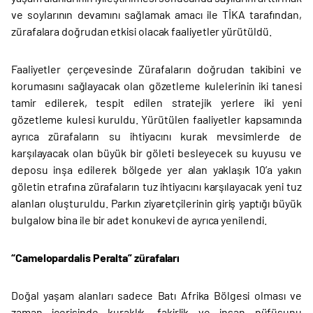
ve soylarının devamını sağlamak amacı ile TİKA tarafından,
zürafalara doğrudan etkisi olacak faaliyetler yürütüldü.
Faaliyetler çerçevesinde Zürafaların doğrudan takibini ve
korumasını sağlayacak olan gözetleme kulelerinin iki tanesi
tamir edilerek, tespit edilen stratejik yerlere iki yeni
gözetleme kulesi kuruldu. Yürütülen faaliyetler kapsamında
ayrıca zürafaların su ihtiyacını kurak mevsimlerde de
karşılayacak olan büyük bir göleti besleyecek su kuyusu ve
deposu inşa edilerek bölgede yer alan yaklaşık 10’a yakın
göletin etrafına zürafaların tuz ihtiyacını karşılayacak yeni tuz
alanları oluşturuldu. Parkın ziyaretçilerinin giriş yaptığı büyük
bulgalow bina ile bir adet konukevi de ayrıca yenilendi.
“Camelopardalis Peralta” zürafaları
Doğal yaşam alanları sadece Batı Afrika Bölgesi olması ve
zaman içerisinde kuraklık, fakirlik ve insan nüfüsunu