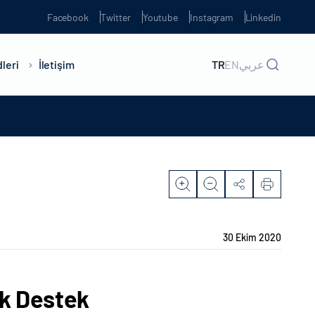
Facebook
Twitter
Youtube
Instagram
Linkedin
leri
İletişim
TR
EN
عربي
30 Ekim 2020
ik Destek