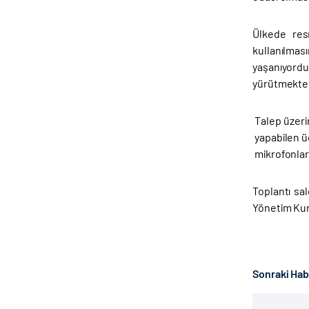
Ülkede resm
kullanılmas
yaşanıyordu
yürütmekte 
Talep üzeri
yapabilen üç
mikrofonlar
Toplantı sa
Yönetim Kuru
Sonraki Ha