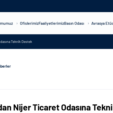
umumuz
Ofislerimiz
Faaliyetlerimiz
Basın Odası
Avrasya Etüd
 Odasına Teknik Destek
berler
dan Nijer Ticaret Odasına Tekn