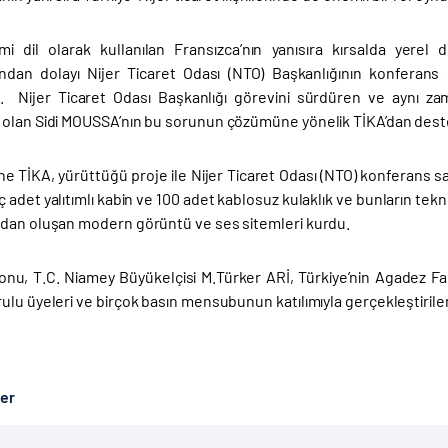
i dil olarak kullanılan Fransızca’nın yanısıra kırsalda yerel
ından dolayı Nijer Ticaret Odası (NTO) Başkanlığının konferans 
. Nijer Ticaret Odası Başkanlığı görevini sürdüren ve aynı z
olan Sidi MOUSSA’nın bu sorunun çözümüne yönelik TİKA’dan des
ne TİKA, yürüttüğü proje ile Nijer Ticaret Odası (NTO) konferans sa
 adet yalıtımlı kabin ve 100 adet kablosuz kulaklık ve bunların tekn
dan oluşan modern görüntü ve ses sitemleri kurdu.
lonu, T.C. Niamey Büyükelçisi M.Türker ARİ, Türkiye’nin Agadez
lu üyeleri ve birçok basın mensubunun katılımıyla gerçekleştirilen
ber