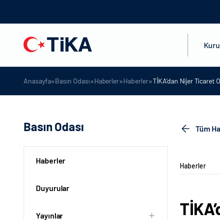
Kur
»
»
»
»
Anasayfa
Basın Odası
Haberler
Haberler
TİKA’dan Nijer Ticaret
Basın Odası
Tüm Ha
Haberler
Haberler
Duyurular
TİKA’
Yayınlar