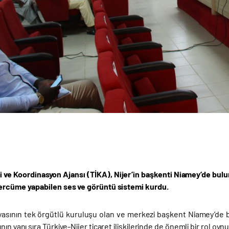
iği ve Koordinasyon Ajansı (TİKA), Nijer’in başkenti Niamey’de bu
ercüme yapabilen ses ve görüntü sistemi kurdu.
nyasının tek örgütlü kuruluşu olan ve merkezi başkent Niamey’de b
ın yanı sıra Türkiye-Nijer ticaret ilişkilerinde de önemli bir rol oynu