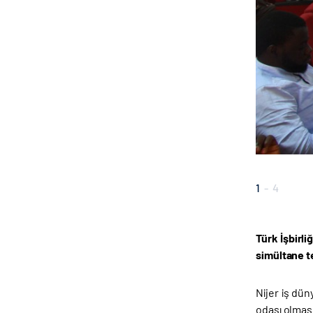
1
-
4
Türk İşbirl
simültane t
Nijer iş dü
odası olmasın