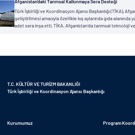
Afganistan'daki Tarımsal Kalkınmaya Sera Desteği
Türk İşbirliği ve Koordinasyon Ajansı Başkanlığı (TİKA), Afga
geliştirilmesi amacıyla özellikle kış aylarında gıda alanında ya
adet sera inşa etti. TİKA, Afganistan'da tarımsal teknoloji ve
T.C. KÜLTÜR VE TURİZM BAKANLIĞI
Türk İşbirliği ve Koordinasyon Ajansı Başkanlığı
Kurumumuz
Program Koordi