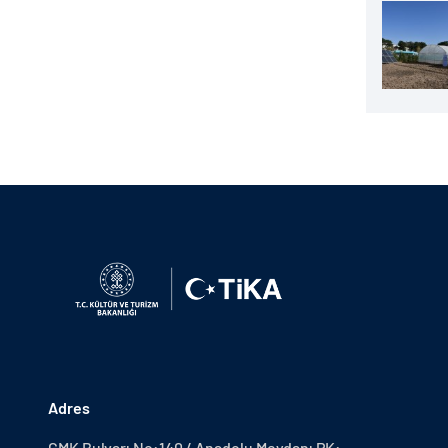
Adres
GMK Bulvarı No:140 / Anadolu Meydanı PK: