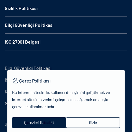
Gizlilik Politikası
Bilgi Güvenliği Politikası
ISO 27001 Belgesi
Bilgi Güvenliği Politikası
ISO27001
Çerez Politikası
KVKK Aydınlatma Metni
Bu internet sitesinde, kullanıcı deneyimini geliştirmek ve
internet sitesinin verimli çalışmasını sağlamak amacıyla
Gizlilik Politikası
çerezler kullanılmaktadır.
Çerezleri Kabul Et
Gizle
© 2024 T.C.Kültür ve Turizm Bakanlığı - Tüm hakları saklıdır.