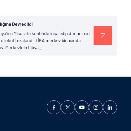
lığına Devredildi
Libya’nın Misurata kentinde inşa edip donanımını
 protokol imzalandı. TİKA merkez binasında
i Merkezi’nin Libya...