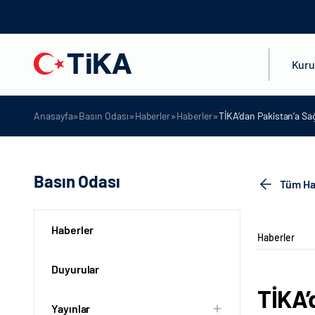
Kur
»
»
»
»
Anasayfa
Basın Odası
Haberler
Haberler
TİKA’dan Pakistan’a Sağ
Basın Odası
Tüm Ha
Haberler
Haberler
Duyurular
TİKA’
Yayınlar