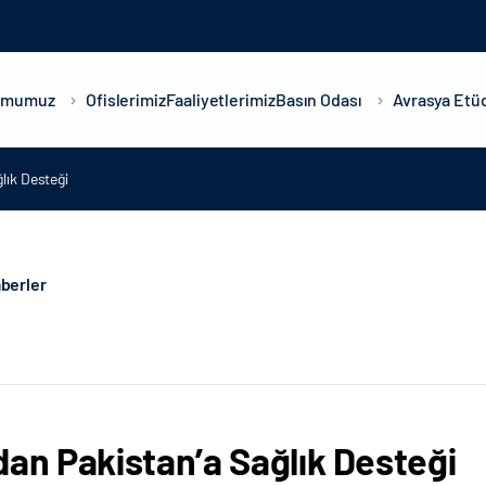
umumuz
Ofislerimiz
Faaliyetlerimiz
Basın Odası
Avrasya Etüd
lık Desteği
berler
dan Pakistan’a Sağlık Desteği