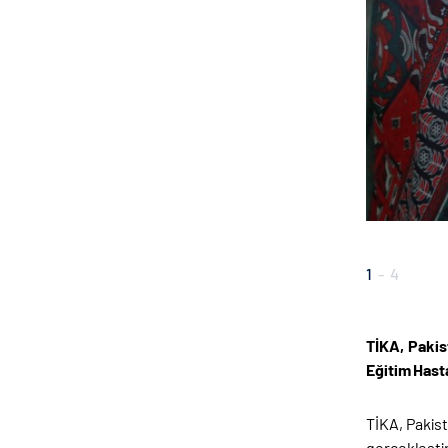
1
-
4
TİKA, Pakis
Eğitim Has
TİKA, Pakist
gerçekleştir