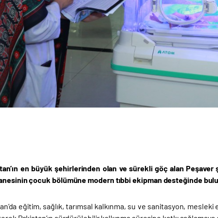
tan’ın en büyük şehirlerinden olan ve sürekli göç alan Peşaver 
tanesinin çocuk bölümüne modern tıbbi ekipman desteğinde bul
an’da eğitim, sağlık, tarımsal kalkınma, su ve sanitasyon, mesleki 
erek Pakistan’ın sürdürülebilir kalkınma sürecine katkı sağlamaya