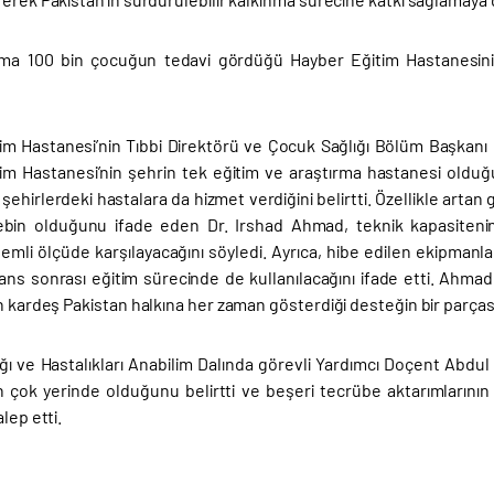
ama 100 bin çocuğun tedavi gördüğü Hayber Eğitim Hastanesini
im Hastanesi’nin Tıbbi Direktörü ve Çocuk Sağlığı Bölüm Başkanı
im Hastanesi’nin şehrin tek eğitim ve araştırma hastanesi olduğ
 şehirlerdeki hastalara da hizmet verdiğini belirtti. Özellikle art
alebin olduğunu ifade eden Dr. Irshad Ahmad, teknik kapasiten
önemli ölçüde karşılayacağını söyledi. Ayrıca, hibe edilen ekipman
sans sonrası eğitim sürecinde de kullanılacağını ifade etti. Ahmad
n kardeş Pakistan halkına her zaman gösterdiği desteğin bir parçası
ğı ve Hastalıkları Anabilim Dalında görevli Yardımcı Doçent Abdu
in çok yerinde olduğunu belirtti ve beşeri tecrübe aktarımlarının 
lep etti.