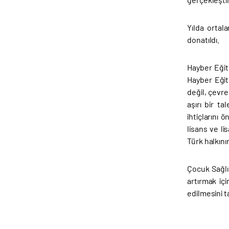
Yılda ortal
donatıldı.
Hayber Eğit
Hayber Eğit
değil, çevre
aşırı bir t
ihtiçlarını 
lisans ve li
Türk halkını
Çocuk Sağlı
artırmak iç
edilmesini ta