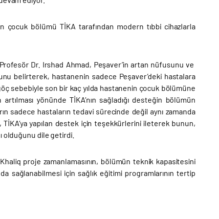
n çocuk bölümü TİKA tarafından modern tıbbi cihazlarla
 Profesör Dr. Irshad Ahmad, Peşaver’in artan nüfusunu ve
unu belirterek, hastanenin sadece Peşaver’deki hastalara
an göç sebebiyle son bir kaç yılda hastanenin çocuk bölümüne
in artılması yönünde TİKA’nın sağladığı desteğin bölümün
ların sadece hastaların tedavi sürecinde değil aynı zamanda
, TİKA’ya yapılan destek için teşekkürlerini ileterek bunun,
 olduğunu dile getirdi.
l Khaliq proje zamanlamasının, bölümün teknik kapasitesini
da sağlanabilmesi için sağlık eğitimi programlarının tertip