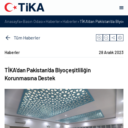
»
»
»
»
Anasayfa
Basın Odası
Haberler
Haberler
TİKA’dan Pakistan’da Biyoçeş
Tüm Haberler
Haberler
28 Aralık 2023
TİKA’dan Pakistan’da Biyoçeşitliliğin
Korunmasına Destek