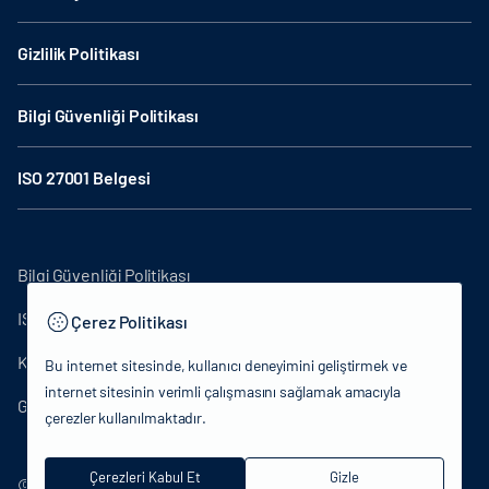
Gizlilik Politikası
Bilgi Güvenliği Politikası
ISO 27001 Belgesi
Bilgi Güvenliği Politikası
ISO27001
Çerez Politikası
KVKK Aydınlatma Metni
Bu internet sitesinde, kullanıcı deneyimini geliştirmek ve
internet sitesinin verimli çalışmasını sağlamak amacıyla
Gizlilik Politikası
çerezler kullanılmaktadır.
Çerezleri Kabul Et
Gizle
© 2024 T.C.Kültür ve Turizm Bakanlığı - Tüm hakları saklıdır.