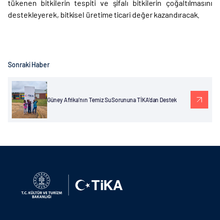
tükenen bitkilerin tespiti ve şifalı bitkilerin çoğaltılmasını
destekleyerek, bitkisel üretime ticari değer kazandıracak.
Sonraki Haber
Güney Afrika’nın Temiz Su Sorununa TİKA’dan Destek