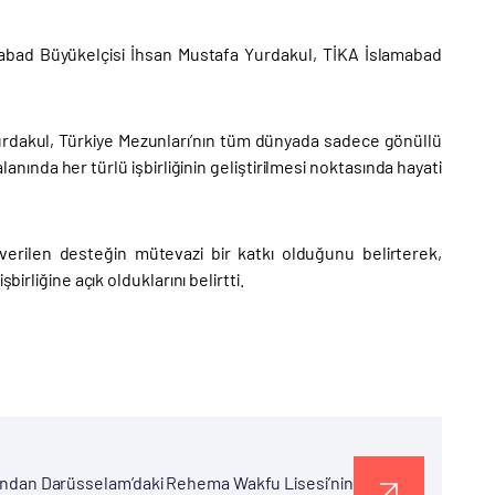
mabad Büyükelçisi İhsan Mustafa Yurdakul, TİKA İslamabad
urdakul, Türkiye Mezunları’nın tüm dünyada sadece gönüllü
alanında her türlü işbirliğinin geliştirilmesi noktasında hayati
rilen desteğin mütevazi bir katkı olduğunu belirterek,
irliğine açık olduklarını belirtti.
rafından Darüsselam’daki Rehema Wakfu Lisesi’nin