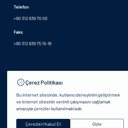
Telefon
+90 312 939 70 00
Faks
+90 312 939 75 15-16
Çerez Politikası
Bu internet sitesinde, kullanıcı deneyimini geliştirmek
ve internet sitesinin verimli çalışmasını sağlamak
amacıyla çerezler kullanılmaktadır.
© 2024 T.C.Kültür ve Turizm Bakanlığı - Tüm hakları saklıdır
Çerezleri Kabul Et
Gizle