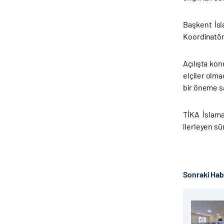
Başkent İsl
Koordinatörü
Açılışta ko
elçiler olma
bir öneme sa
TİKA İslam
ilerleyen sü
Sonraki Ha