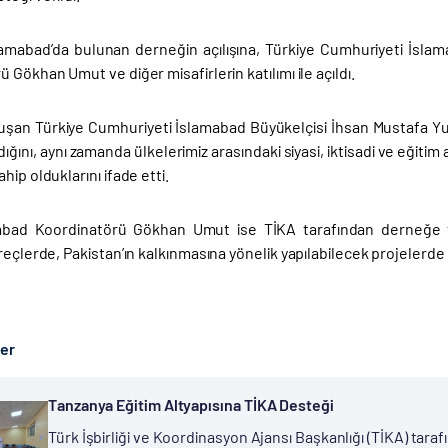
amabad’da bulunan derneğin açılışına, Türkiye Cumhuriyeti İsla
 Gökhan Umut ve diğer misafirlerin katılımı ile açıldı.
nuşan Türkiye Cumhuriyeti İslamabad Büyükelçisi İhsan Mustafa Y
dığını, aynı zamanda ülkelerimiz arasındaki siyasi, iktisadi ve eğitim 
hip olduklarını ifade etti.
abad Koordinatörü Gökhan Umut ise TİKA tarafından derneğe ve
reçlerde, Pakistan’ın kalkınmasına yönelik yapılabilecek projelerde işb
ber
Tanzanya Eğitim Altyapısına TİKA Desteği
Türk İşbirliği ve Koordinasyon Ajansı Başkanlığı (TİKA) ta