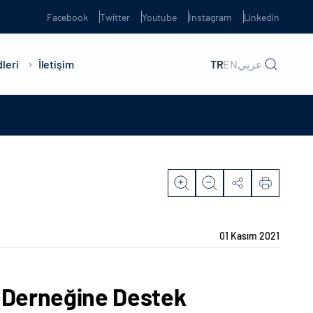
Facebook
Twitter
Youtube
Instagram
Linkedin
leri
İletişim
TR
EN
عربي
01 Kasım 2021
ı Derneğine Destek