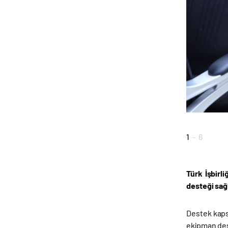
1
-
6
Türk İşbirl
desteği sağ
Destek kapsa
ekipman dest