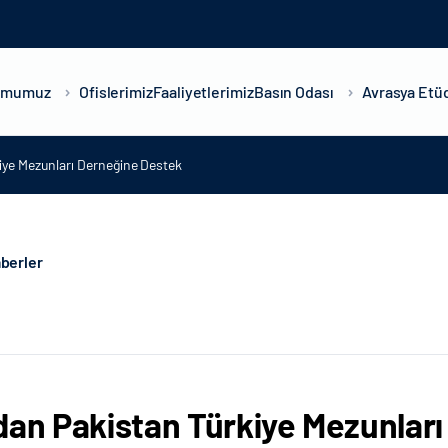
umumuz
Ofislerimiz
Faaliyetlerimiz
Basın Odası
Avrasya Etüd
iye Mezunları Derneğine Destek
berler
dan Pakistan Türkiye Mezunlar