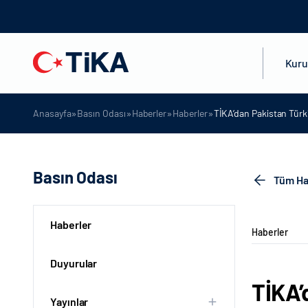
Kur
»
»
»
»
Anasayfa
Basın Odası
Haberler
Haberler
TİKA’dan Pakistan Türk
Basın Odası
Tüm Ha
Haberler
Haberler
Duyurular
TİKA’
Yayınlar