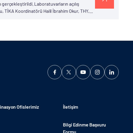
ı gerçekleştirildi. Laboratuvarların açılış
, TİKA Koordinatörü Halil İbrahim Okur, THY,...
nasyon Ofislerimiz
İletişim
Bilgi Edinme Başvuru
Formu