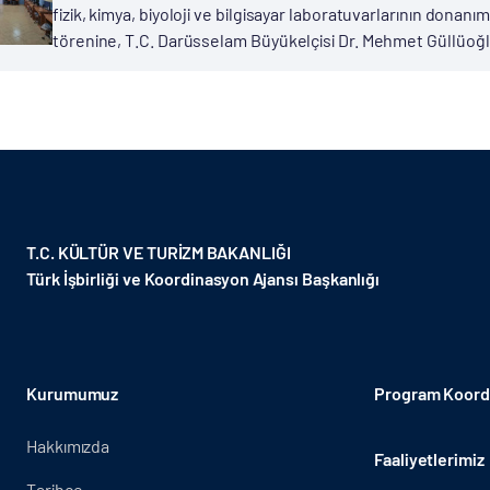
fizik, kimya, biyoloji ve bilgisayar laboratuvarlarının donanım
törenine, T.C. Darüsselam Büyükelçisi Dr. Mehmet Güllüoğlu
T.C. KÜLTÜR VE TURİZM BAKANLIĞI
Türk İşbirliği ve Koordinasyon Ajansı Başkanlığı
Kurumumuz
Program Koordi
Hakkımızda
Faaliyetlerimiz
Tarihçe