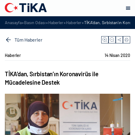
»
»
»
»
Anasayfa
Basın Odası
Haberler
Haberler
TİKA’dan, Sırbistan’ın Koron
Tüm Haberler
Haberler
14 Nisan 2020
TİKA’dan, Sırbistan’ın Koronavirüs ile
Mücadelesine Destek