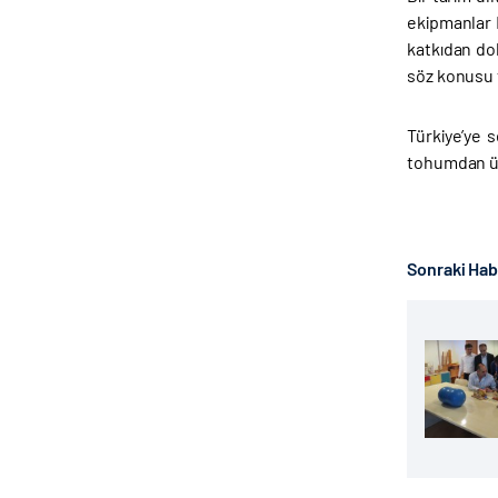
ekipmanlar D
katkıdan do
söz konusu t
Türkiye’ye s
tohumdan ür
Sonraki Ha