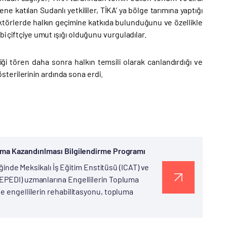
e katılan Sudanlı yetkililer, TİKA’ ya bölge tarımına yaptığı
ektörlerde halkın geçimine katkıda bulunduğunu ve özellikle
bi çiftçiye umut ışığı olduğunu vurguladılar.
iği tören daha sonra halkın temsili olarak canlandırdığı ve
terilerinin ardında sona erdi.
uma Kazandırılması Bilgilendirme Programı
iğinde Meksikalı İş Eğitim Enstitüsü (ICAT) ve
DEPEDI) uzmanlarına Engellilerin Topluma
e engellilerin rehabilitasyonu, topluma