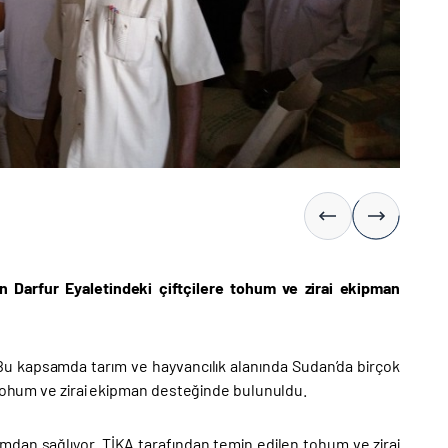
ın Darfur Eyaletindeki çiftçilere tohum ve zirai ekipman
 Bu kapsamda tarım ve hayvancılık alanında Sudan’da birçok
e tohum ve zirai ekipman desteğinde bulunuldu.
rımdan sağlıyor. TİKA tarafından temin edilen tohum ve zirai