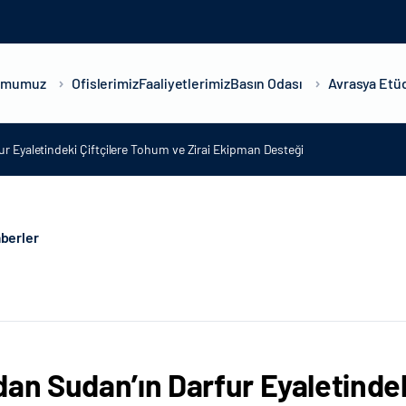
umumuz
Ofislerimiz
Faaliyetlerimiz
Basın Odası
Avrasya Etüd
ur Eyaletindeki Çiftçilere Tohum ve Zirai Ekipman Desteği
berler
dan Sudan’ın Darfur Eyaletindek