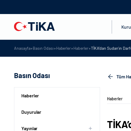
Kur
»
»
»
»
Anasayfa
Basın Odası
Haberler
Haberler
TİKA’dan Sudan’ın Darf
Basın Odası
Tüm Ha
Haberler
Haberler
Duyurular
TİKA’
Yayınlar