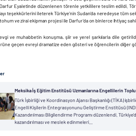
arfur Eyaletinde düzenlenen törenle yetkililere teslim edildi. Tören
layı teşekkürlerini ileterek Türkiye’nin Sudan’da neredeyse tüm s
ohum ve zirai ekipman projesi ile Darfur’da on binlerce ihtiyaç sahi
evgi ve muhabbetin konuşma, şiir ve yerel şarkılarla dile getirild
üne geçen evreyi dramatize eden gösteri ve öğrencilerin diğer gös
ber
Meksika İş Eğitim Enstitüsü Uzmanlarına Engellilerin Topl
Türk İşbirliği ve Koordinasyon Ajansı Başkanlığı (TİKA) işbirl
Engelli Kişilerin Entegrasyonunu Geliştirme Enstitüsü (IN
Kazandırılması Bilgilendirme Programı düzenlendi. Türkiye’d
kazandırılması ve meslek edinmeleri...