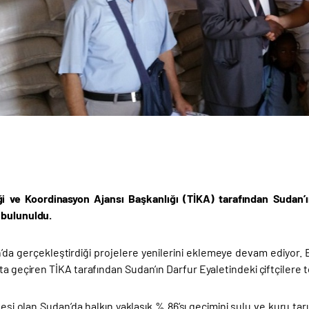
iği ve Koordinasyon Ajansı Başkanlığı (TİKA) tarafından Sudan’
 bulunuldu.
’da gerçekleştirdiği projelere yenilerini eklemeye devam ediyor.
ta geçiren TİKA tarafından Sudan’ın Darfur Eyaletindeki çiftçiler
kesi olan Sudan’da halkın yaklaşık % 86’sı geçimini sulu ve kuru ta