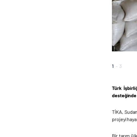
1
-
3
Türk İşbirl
desteğinde
TİKA, Sudan
projeyi haya
Bir tarım ül