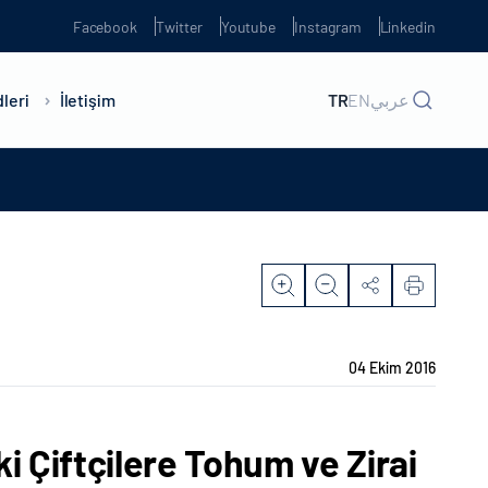
Facebook
Twitter
Youtube
Instagram
Linkedin
leri
İletişim
TR
EN
عربي
04 Ekim 2016
i Çiftçilere Tohum ve Zirai