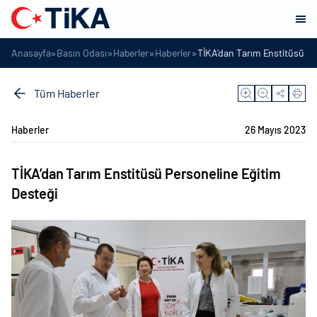
»
»
»
»
Anasayfa
Basın Odası
Haberler
Haberler
TİKA’dan Tarım Enstitüsü Pe
Tüm Haberler
Haberler
26 Mayıs 2023
TİKA’dan Tarım Enstitüsü Personeline Eğitim
Desteği