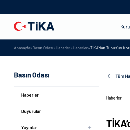
Kur
»
»
»
»
Anasayfa
Basın Odası
Haberler
Haberler
TİKA’dan Tunus’un Kor
Basın Odası
Tüm Ha
Haberler
Haberler
Duyurular
TİKA’
Yayınlar