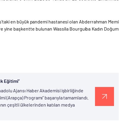
nus’taki en büyük pandemi hastanesi olan Abderrahman Memi
ş ve yine başkentte bulunan Wassila Bourguiba Kadın Doğum
k Eğitimi”
Anadolu Ajansı Haber Akademisi işbirliğinde
timi (Arapça) Programı” başarıyla tamamlandı.
ın çeşitli ülkelerinden katılan medya