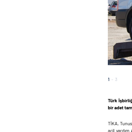
1
-
3
Türk İşbirl
bir adet tam
TİKA, Tunus
acil yardım