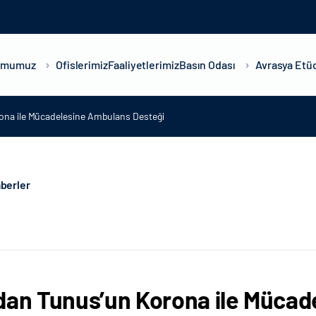
umumuz
Ofislerimiz
Faaliyetlerimiz
Basın Odası
Avrasya Etüd
ona ile Mücadelesine Ambulans Desteği
berler
dan Tunus’un Korona ile Müca