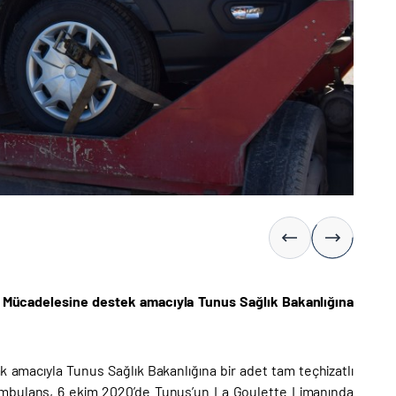
la Mücadelesine destek amacıyla Tunus Sağlık Bakanlığına
amacıyla Tunus Sağlık Bakanlığına bir adet tam teçhizatlı
 ambulans, 6 ekim 2020’de Tunus’un La Goulette Limanında