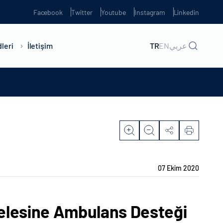
Facebook
Twitter
Youtube
Instagram
Linkedin
leri
İletişim
TR
EN
عربي
07 Ekim 2020
delesine Ambulans Desteği