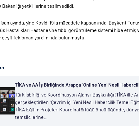
Bakanlığı yetkililerine teslim edildi.
 Nisan ayında, yine Kovid-19’la mücadele kapsamında, Başkent Tu
üs Hastalıkları Hastanesine tıbbi görüntüleme sistemi hibe etmi
 çeşitli ekipman yardımında bulunmuştu.
ber
TİKA ve AA İş Birliğinde Arapça “Online Yeni Nesil Habercili
Türk İşbirliği ve Koordinasyon Ajansı Başkanlığı (TİKA) ile 
gerçekleştirilen “Çevrim İçi Yeni Nesil Habercilik Temel Eği
TİKA Eğitim Projeleri Koordinatörlüğü öncülüğünde, dünyan
temsilcilerine...