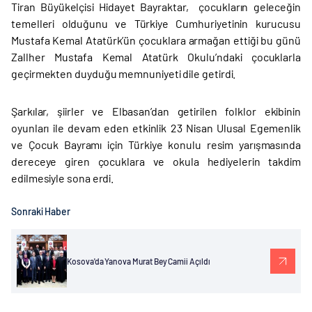
Tiran Büyükelçisi Hidayet Bayraktar, çocukların geleceğin
temelleri olduğunu ve Türkiye Cumhuriyetinin kurucusu
Mustafa Kemal Atatürk’ün çocuklara armağan ettiği bu günü
Zallher Mustafa Kemal Atatürk Okulu’ndaki çocuklarla
geçirmekten duyduğu memnuniyeti dile getirdi.
Şarkılar, şiirler ve Elbasan’dan getirilen folklor ekibinin
oyunları ile devam eden etkinlik 23 Nisan Ulusal Egemenlik
ve Çocuk Bayramı için Türkiye konulu resim yarışmasında
dereceye giren çocuklara ve okula hediyelerin takdim
edilmesiyle sona erdi.
Sonraki Haber
Kosova'da Yanova Murat Bey Camii Açıldı