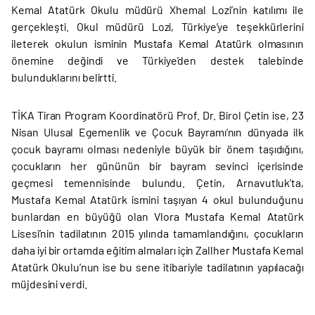
Kemal Atatürk Okulu müdürü Xhemal Lozi’nin katılımı ile
gerçekleşti. Okul müdürü Lozi, Türkiye’ye teşekkürlerini
ileterek okulun isminin Mustafa Kemal Atatürk olmasının
önemine değindi ve Türkiye’den destek talebinde
bulunduklarını belirtti.
TİKA Tiran Program Koordinatörü Prof. Dr. Birol Çetin ise, 23
Nisan Ulusal Egemenlik ve Çocuk Bayramı’nın dünyada ilk
çocuk bayramı olması nedeniyle büyük bir önem taşıdığını,
çocukların her gününün bir bayram sevinci içerisinde
geçmesi temennisinde bulundu. Çetin, Arnavutluk’ta,
Mustafa Kemal Atatürk ismini taşıyan 4 okul bulunduğunu
bunlardan en büyüğü olan Vlora Mustafa Kemal Atatürk
Lisesi’nin tadilatının 2015 yılında tamamlandığını, çocukların
daha iyi bir ortamda eğitim almaları için Zallher Mustafa Kemal
Atatürk Okulu’nun ise bu sene itibariyle tadilatının yapılacağı
müjdesini verdi.