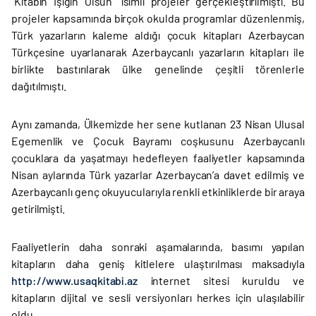
“Kitabın Işığın Olsun” isimli projeler gerçekleştirilmişti. Bu
projeler kapsamında birçok okulda programlar düzenlenmiş,
Türk yazarların kaleme aldığı çocuk kitapları Azerbaycan
Türkçesine uyarlanarak Azerbaycanlı yazarların kitapları ile
birlikte bastırılarak ülke genelinde çeşitli törenlerle
dağıtılmıştı.
Aynı zamanda, Ülkemizde her sene kutlanan 23 Nisan Ulusal
Egemenlik ve Çocuk Bayramı coşkusunu Azerbaycanlı
çocuklara da yaşatmayı hedefleyen faaliyetler kapsamında
Nisan aylarında Türk yazarlar Azerbaycan’a davet edilmiş ve
Azerbaycanlı genç okuyucularıyla renkli etkinliklerde bir araya
getirilmişti.
Faaliyetlerin daha sonraki aşamalarında, basımı yapılan
kitapların daha geniş kitlelere ulaştırılması maksadıyla
http://www.usaqkitabi.az
internet sitesi kuruldu ve
kitapların dijital ve sesli versiyonları herkes için ulaşılabilir
oldu.