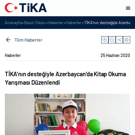
»
»
»
»
Anasayfa
Basın Odası
Haberler
Haberler
TİKA’nın desteğiyle Azerbay
Tüm Haberler
Haberler
25 Haziran 2020
TİKA’nın desteğiyle Azerbaycan’da Kitap Okuma
Yarışması Düzenlendi