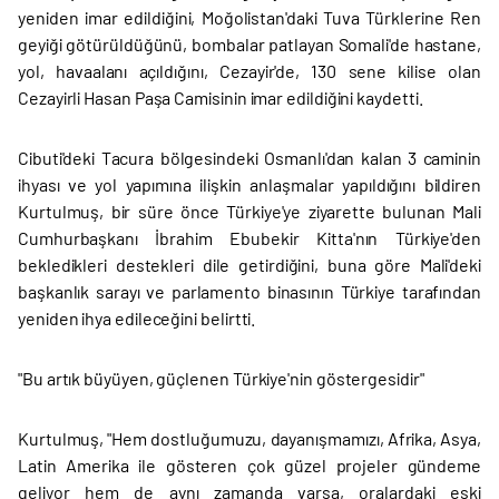
yeniden imar edildiğini, Moğolistan'daki Tuva Türklerine Ren
geyiği götürüldüğünü, bombalar patlayan Somali'de hastane,
yol, havaalanı açıldığını, Cezayir'de, 130 sene kilise olan
Cezayirli Hasan Paşa Camisinin imar edildiğini kaydetti.
Cibuti'deki Tacura bölgesindeki Osmanlı'dan kalan 3 caminin
ihyası ve yol yapımına ilişkin anlaşmalar yapıldığını bildiren
Kurtulmuş, bir süre önce Türkiye'ye ziyarette bulunan Mali
Cumhurbaşkanı İbrahim Ebubekir Kitta'nın Türkiye'den
bekledikleri destekleri dile getirdiğini, buna göre Mali'deki
başkanlık sarayı ve parlamento binasının Türkiye tarafından
yeniden ihya edileceğini belirtti.
"Bu artık büyüyen, güçlenen Türkiye'nin göstergesidir"
Kurtulmuş, "Hem dostluğumuzu, dayanışmamızı, Afrika, Asya,
Latin Amerika ile gösteren çok güzel projeler gündeme
geliyor hem de aynı zamanda varsa, oralardaki eski