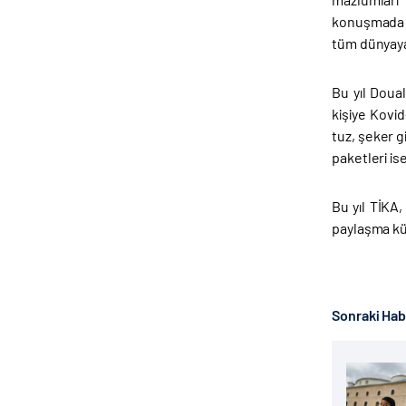
konuşmada “
tüm dünyaya u
Bu yıl Doua
kişiye Kovid
tuz, şeker g
paketleri ise
Bu yıl TİKA,
paylaşma kül
Sonraki Ha