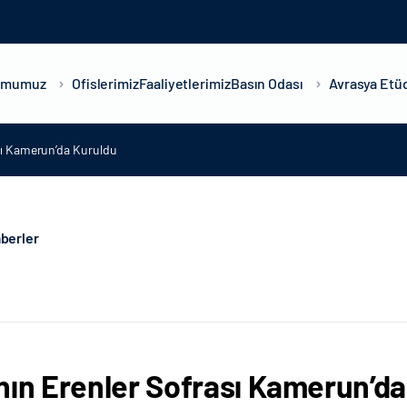
umumuz
Ofislerimiz
Faaliyetlerimiz
Basın Odası
Avrasya Etüd
sı Kamerun’da Kuruldu
berler
nın Erenler Sofrası Kamerun’d