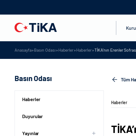
Kur
»
»
»
»
Anasayfa
Basın Odası
Haberler
Haberler
TİKA’nın Erenler Sofra
Basın Odası
Tüm Ha
Haberler
Haberler
Duyurular
TİKA’
Yayınlar