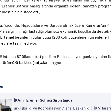
Erenler Sofrası” başlığı altında organize edilen Ramazan programl
laştırıldığını ifade etti.
la, Yaounde, Ngaoundere ve Garoua olmak üzere Kamerun’un 4 fark
-19 salgınının ağırlaştırdığı olumsuz ekonomik koşullarda destek ve
ibi temel besinlerin bulunduğu 1200 koli, düzenlenen törenlerle ihtiy
 evlere teslim ediliyor.
 5 kıtadan 87 ülkede tertip edilen Ramazan ayı organizasyonları il
türümüzü farklı coğrafyalara taşıyor.
ber
TİKA'nın Erenler Sofrası Sırbistan'da
Türk İşbirliği ve Koordinasyon Ajansı Başkanlığı (TİKA) ta