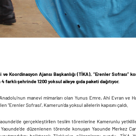
iği ve Koordinasyon Ajansı Başkanlığı (TİKA), “Erenler Sofrası”
 farklı şehrinde 1200 yoksul aileye gıda paketi dağıtıyor.
n Anadolu’nun manevi mimarları olan Yunus Emre, Ahi Evran ve Hacı
len “Erenler Sofrası”, Kamerun’da yoksul ailelerin kapısını çaldı.
ounde’de gerçekleştirilen teslim törenlerine Kamerunlu yetkililer,
dı. Yaounde’de düzenlenen törende konuşan Yaounde Merkez Cam
 unutmadığını belirterek Türkiye’ye şükranlarını sundu. TİKA