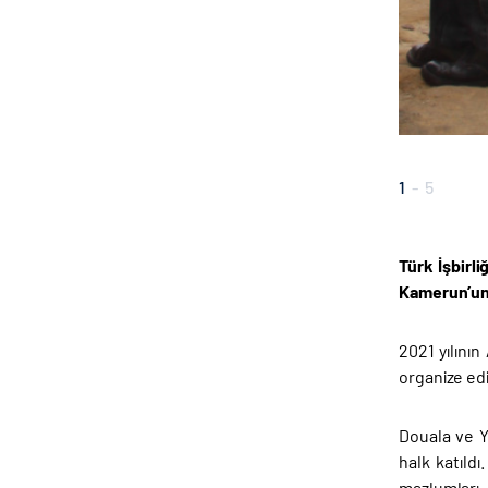
1
-
5
Türk İşbirl
Kamerun’un 4
2021 yılını
organize edi
Douala ve Ya
halk katıl
mazlumları