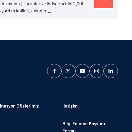
dezavantajlı gruplar ve ihtiyaç sahibi 2.000
ardım kolileri, evinden...
nasyon Ofislerimiz
İletişim
Bilgi Edinme Başvuru
Formu