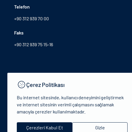
Telefon
+90 312 939 70 00
Faks
+90 312 939 75 15-16
Çerez Politikası
Bu internet sitesinde, kullanıcı deneyimini geliştirmek
ve internet sitesinin verimli çalışmasını sağlamak
amacıyla çerezler kullanılmaktadır.
© 2024 T.C.Kültür ve Turizm Bakanlığı - Tüm hakları saklıdır
Çerezleri Kabul Et
Gizle