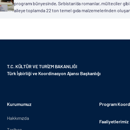
programı bünyesinde, Sırbistan’da romanlar, mülteciler gibi 
aileye toplamda 22 ton temel gıda malzemelerinden oluşan y
T.C. KÜLTÜR VE TURİZM BAKANLIĞI
Türk İşbirliği ve Koordinasyon Ajansı Başkanlığı
Kurumumuz
Program Koordi
Hakkımızda
Faaliyetlerimiz
Tarihçe