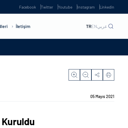
Facebook
Twitter
Youtube
Instagram
Linkedin
leri
İletişim
TR
EN
عربي
05 Mayıs 2021
a Kuruldu